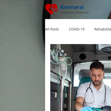
Ammarai
Healthcare Assistance
All Posts
COVID-19
Rehabilita
Hipertensi
Lansia
Jant
Dokter Visit Ke Rumah
Home
Multivitamin Booster
Rumah 