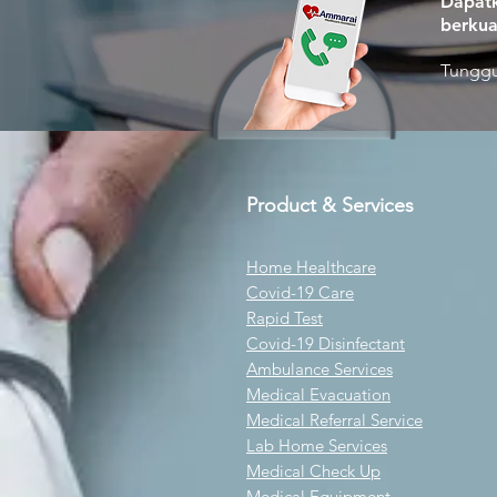
Dapatk
berkua
Tunggu
Product & Services
Home Healthcare
Covid-19 Care
Rapid Test
Covid-19 Disinfectant
Ambulance Services
Medical Evacuation
Medical Referral Service
Lab Home Services
Medical Check Up
Medical Equipment