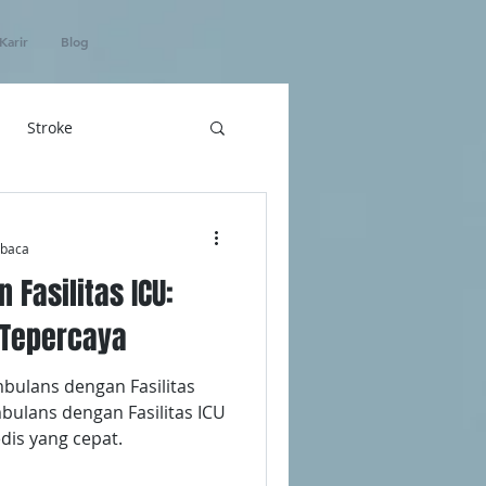
Karir
Blog
Stroke
hatan
mbaca
Fasilitas ICU:
ICU Home Care
 Tepercaya
ulans dengan Fasilitas
bulans dengan Fasilitas ICU
is yang cepat.