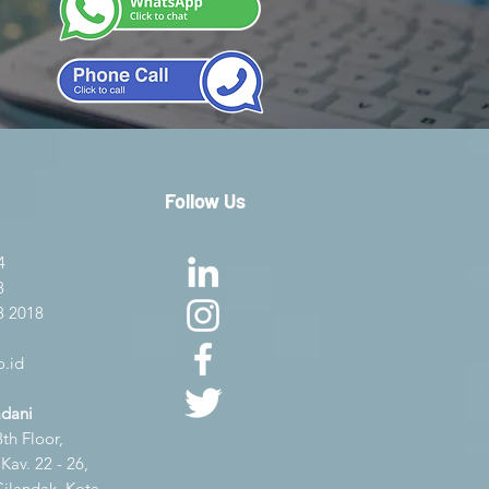
Follow Us
4
8
8 2018
.id
adani
th Floor,
av. 22 - 26,
Cilandak, Kota