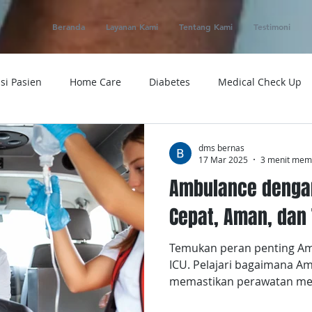
Beranda
Layanan Kami
Tentang Kami
Testimoni
si Pasien
Home Care
Diabetes
Medical Check Up
ung
Ambulance
Macam-macam Penyakit
Alat Kese
dms bernas
17 Mar 2025
3 menit me
Ambulance dengan 
 Service
Obat
Telemedicine
Medical Evacuation
Cepat, Aman, dan
Temukan peran penting Amb
Sakit
Rumah Sakit
Tensi
Tumor
Penyakit
ICU. Pelajari bagaimana Am
memastikan perawatan med