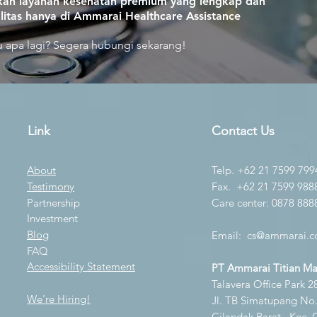
an layanan kesehatan premium yang lengkap dan
litas hanya di Ammarai Healthcare Assistance
 apa lagi? Segera hubungi sekarang!
Link
Contact Us
About
Telp. +62 21 7599 799
Testimony
Fax. +62 21 7599 988
Partnership
Care center: 0878 888
Investment
Blog
Email:
cs@ammarai.co
FAQ
Accessibility Statement
PT Ammarai Titian M
Talavera Office Park 28
We're Hiring!
Jl. TB Simatupang No.K
Cilandak Barat., Kec. 