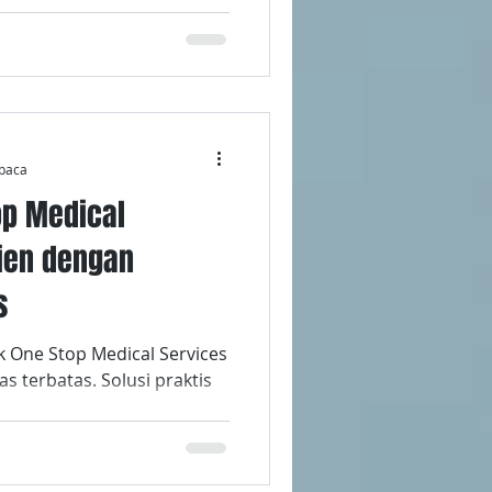
baca
op Medical
sien dengan
s
k One Stop Medical Services
s terbatas. Solusi praktis