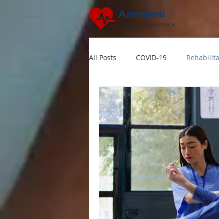
Ammarai
Healthcare Assistance
All Posts
COVID-19
Rehabilita
Hipertensi
Lansia
Jant
Dokter Visit Ke Rumah
Home
Multivitamin Booster
Rumah 