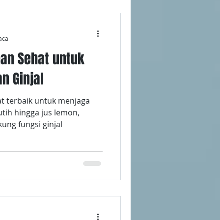
aca
man Sehat untuk
n Ginjal
 terbaik untuk menjaga
putih hingga jus lemon,
ng fungsi ginjal