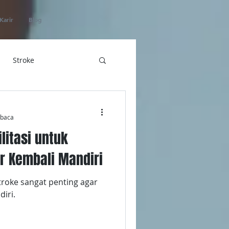
Karir
Blog
Stroke
hatan
mbaca
litasi untuk
ICU Home Care
r Kembali Mandiri
stroke sangat penting agar
iri.