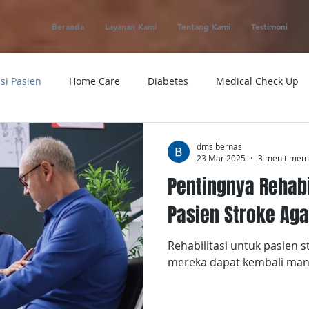
Beranda
Layanan Kami
Tentang Kami
Testimoni
si Pasien
Home Care
Diabetes
Medical Check Up
ung
Ambulance
Macam-macam Penyakit
Alat Kese
dms bernas
23 Mar 2025
3 menit me
Pentingnya Rehabi
 Service
Obat
Telemedicine
Medical Evacuation
Pasien Stroke Aga
Rehabilitasi untuk pasien 
Sakit
Rumah Sakit
Tensi
Tumor
Penyakit
mereka dapat kembali mand