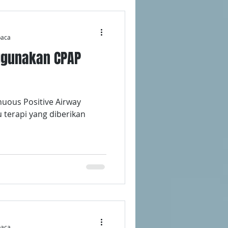
baca
ggunakan CPAP
uous Positive Airway
u terapi yang diberikan
baca