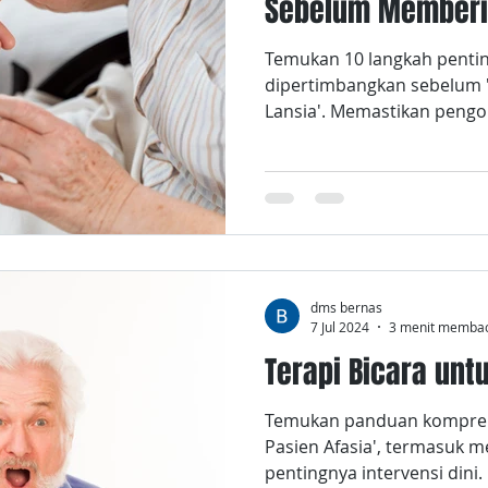
Sebelum Memberi 
Temukan 10 langkah pentin
dipertimbangkan sebelum 
Lansia'. Memastikan peng
efektif.
dms bernas
7 Jul 2024
3 menit memba
Terapi Bicara unt
Temukan panduan komprehe
Pasien Afasia', termasuk m
pentingnya intervensi dini.