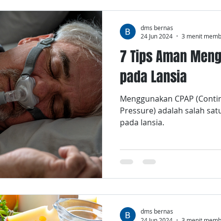
dms bernas
24 Jun 2024
3 menit mem
7 Tips Aman Men
pada Lansia
Menggunakan CPAP (Contin
Pressure) adalah salah sat
pada lansia.
dms bernas
24 Jun 2024
3 menit mem