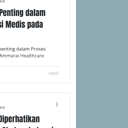
aca
Penting dalam
si Medis pada
penting dalam Proses
i Ammarai Healthcare
aca
 Diperhatikan