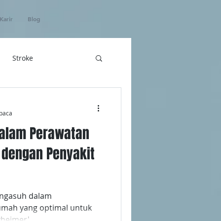
Karir
Blog
Stroke
hatan
baca
dalam Perawatan
ICU Home Care
 dengan Penyakit
engasuh dalam
mah yang optimal untuk
zheimer'.