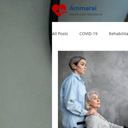
Ammarai
Healthcare Assistance
All Posts
COVID-19
Rehabilita
Hipertensi
Lansia
Jant
Dokter Visit Ke Rumah
Home
Multivitamin Booster
Rumah 