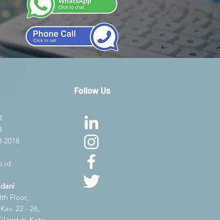
Follow Us
4
8
8 2018
.id
adani
th Floor,
av. 22 - 26,
Cilandak, Kota