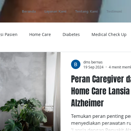
Beranda
Layanan Kami
Tentang Kami
Testimoni
si Pasien
Home Care
Diabetes
Medical Check Up
ung
Ambulance
Macam-macam Penyakit
Alat Kese
dms bernas
19 Sep 2024
4 menit mem
Peran Caregiver 
 Service
Obat
Telemedicine
Medical Evacuation
Home Care Lansia
Alzheimer
Sakit
Rumah Sakit
Tensi
Tumor
Penyakit
Temukan peran penting p
menyediakan perawatan ru
'Lansia dengan Penyakit Al