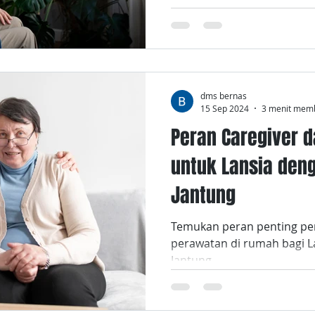
dms bernas
15 Sep 2024
3 menit mem
Peran Caregiver 
untuk Lansia den
Jantung
Temukan peran penting p
perawatan di rumah bagi L
Jantung.