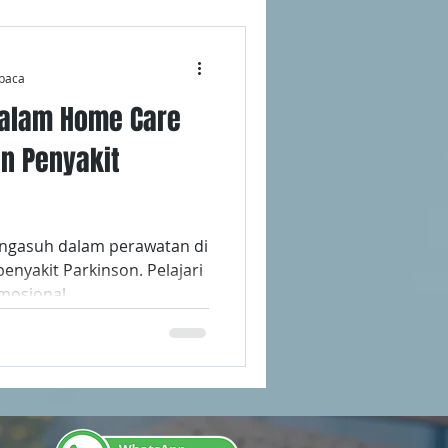
baca
dalam Home Care
n Penyakit
ngasuh dalam perawatan di
enyakit Parkinson. Pelajari
mosional.