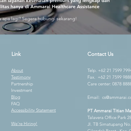
an layanan kesehatan premium yang lengkap dan
litas hanya di Ammarai Healthcare Assistance
 apa lagi? Segera hubungi sekarang!
Link
Contact Us
About
Telp. +62 21 7599 799
Testimony
Fax. +62 21 7599 988
Partnership
Care center: 0878 888
Investment
Blog
Email:
cs@ammarai.co
FAQ
Accessibility Statement
PT Ammarai Titian M
Talavera Office Park 28
We're Hiring!
Jl. TB Simatupang No.K
Cilandak Barat., Kec. 