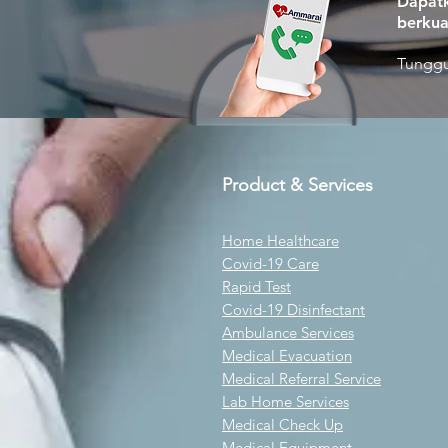
Dapatk
berkua
Tunggu
Product & Services
Home Healthcare
Covid-19 Care
Rapid Test
Covid-19 Disinfectant
Ambulance Services
Medical Evacuation
Medical Referral Service
Lab Home Services
Medical Check Up
Medical Equipment