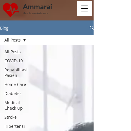
Ammarai
Healthcare Assistance
Blog
All Posts
All Posts
COVID-19
Rehabilitasi
Pasien
Home Care
Diabetes
Medical
Check Up
Stroke
Hipertensi