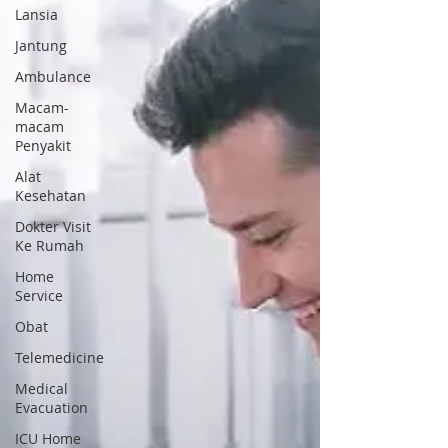
Lansia
Jantung
Ambulance
Macam-
macam
Penyakit
Alat
Kesehatan
Dokter Visit
Ke Rumah
Home
Service
Obat
Telemedicine
Medical
Evacuation
ICU Home