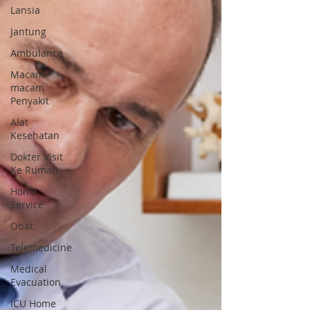
Lansia
Jantung
Ambulance
Macam-
macam
Penyakit
Alat
Kesehatan
Dokter Visit
Ke Rumah
Home
Service
Obat
Telemedicine
Medical
Evacuation
ICU Home