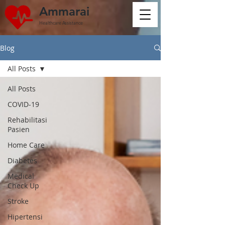
Ammarai
Healthcare Assistance
Blog
All Posts
All Posts
COVID-19
Rehabilitasi
Pasien
Home Care
Diabetes
Medical
Check Up
Stroke
Hipertensi