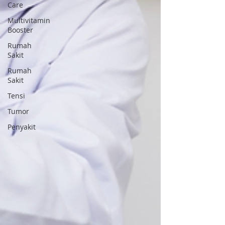
Care
Multivitamin
Booster
Rumah
Sakit
Rumah
Sakit
Tensi
Tumor
Penyakit