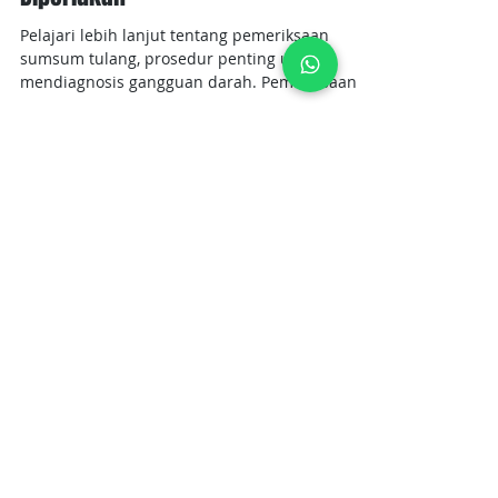
23 Apr 2025
3 menit membaca
Pemeriksaan Sumsum Tulang:
Prosedur, Manfaat, dan Kapan
Diperlukan
Pelajari lebih lanjut tentang pemeriksaan
sumsum tulang, prosedur penting untuk
mendiagnosis gangguan darah. Pemeriksaan
sumsum tulang aman dan vital.
Dapatkan layanan kesehatan
premium yang lengkap dan
berkualitas hanya di Ammarai
Healthcare Assistance
Tunggu apa lagi? Segera hubungi