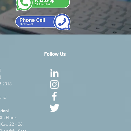
Follow Us
4
8
8 2018
.id
adani
th Floor,
av. 22 - 26,
Cilandak, Kota