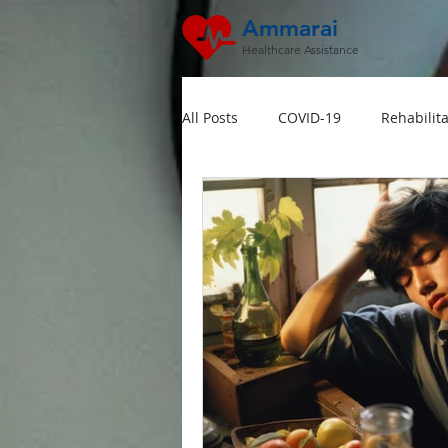
Ammarai
Healthcare Assistance
All Posts
COVID-19
Rehabilita
Hipertensi
Lansia
Jant
Dokter Visit Ke Rumah
Home
Multivitamin Booster
Rumah 