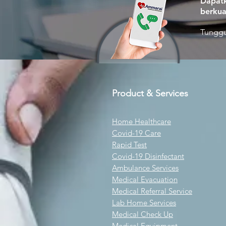
Dapatk
berkua
Tunggu
Product & Services
Home Healthcare
Covid-19 Care
Rapid Test
Covid-19 Disinfectant
Ambulance Services
Medical Evacuation
Medical Referral Service
Lab Home Services
Medical Check Up
Medical Equipment