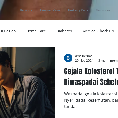
Beranda
Layanan Kami
Tentang Kami
Testimoni
si Pasien
Home Care
Diabetes
Medical Check Up
ung
Ambulance
Macam-macam Penyakit
Alat Kese
dms bernas
20 Nov 2024
3 menit mem
Gejala Kolesterol
 Service
Obat
Telemedicine
Medical Evacuation
Diwaspadai Sebel
Waspadai gejala kolesterol
Sakit
Rumah Sakit
Tensi
Tumor
Penyakit
Nyeri dada, kesemutan, da
tanda.