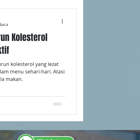
baca
un Kolesterol
tif
n kolesterol yang lezat
am menu sehari-hari. Atasi
ola makan.