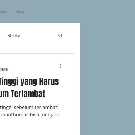
Karir
Blog
Stroke
hatan
baca
 Tinggi yang Harus
ICU Home Care
um Terlambat
 tinggi sebelum terlambat!
n xanthomas bisa menjadi