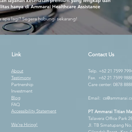
an layanan kesehatan premium yang lengkap dan
litas hanya di Ammarai Healthcare Assistance
 apa lagi? Segera hubungi sekarang!
Link
Contact Us
About
Telp. +62 21 7599 799
Testimony
Fax. +62 21 7599 988
Partnership
Care center: 0878 888
Investment
Blog
Email:
cs@ammarai.co
FAQ
Accessibility Statement
PT Ammarai Titian M
Talavera Office Park 28
We're Hiring!
Jl. TB Simatupang No.K
Cilandak Barat., Kec. 