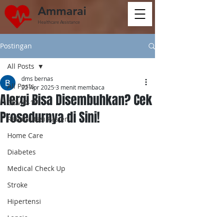
Ammarai
Healthcare Assistance
Postingan
All Posts
dms bernas
All Posts
22 Apr 2025
3 menit membaca
Alergi Bisa Disembuhkan? Cek
COVID-19
Prosedurnya di Sini!
Rehabilitasi Pasien
Home Care
Diabetes
Medical Check Up
Stroke
Hipertensi