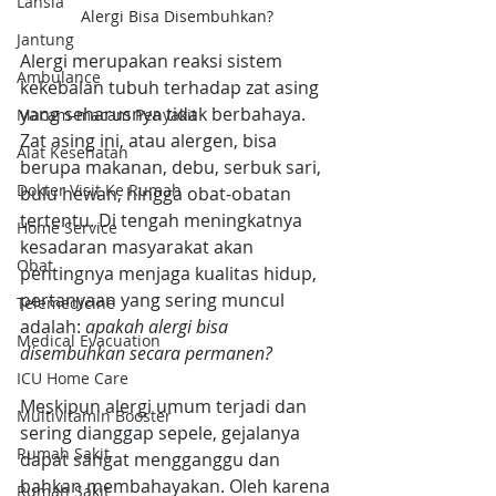
Lansia
Alergi Bisa Disembuhkan?
Jantung
Alergi merupakan reaksi sistem 
Ambulance
kekebalan tubuh terhadap zat asing 
yang seharusnya tidak berbahaya. 
Macam-macam Penyakit
Zat asing ini, atau alergen, bisa 
Alat Kesehatan
berupa makanan, debu, serbuk sari, 
Dokter Visit Ke Rumah
bulu hewan, hingga obat-obatan 
tertentu. Di tengah meningkatnya 
Home Service
kesadaran masyarakat akan 
Obat
pentingnya menjaga kualitas hidup, 
pertanyaan yang sering muncul 
Telemedicine
adalah: 
apakah alergi bisa 
Medical Evacuation
disembuhkan secara permanen?
ICU Home Care
Meskipun alergi umum terjadi dan 
Multivitamin Booster
sering dianggap sepele, gejalanya 
Rumah Sakit
dapat sangat mengganggu dan 
bahkan membahayakan. Oleh karena 
Rumah Sakit