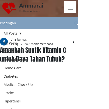
Ammarai
Healthcare Assistance
Postingan
All Posts
dms bernas
All Posts
11 Agu 2024
3 menit membaca
Amankah Suntik Vitamin C
COVID-19
untuk Daya Tahan Tubuh?
Rehabilitasi Pasien
Home Care
Diabetes
Medical Check Up
Stroke
Hipertensi