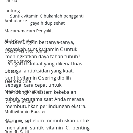
Lansia
Jantung
Suntik vitamin C bukanlah pengganti 
Ambulance
gaya hidup sehat
Macam-macam Penyakit
Alat Kesehatan
Anda mungkin bertanya-tanya, 
amankah suntik vitamin C untuk 
Dokter Visit Ke Rumah
meningkatkan daya tahan tubuh? 
Home Service
Dengan manfaat yang dikenal luas 
sebagai antioksidan yang kuat, 
Obat
suntik vitamin C sering dipilih 
Telemedicine
sebagai cara cepat untuk 
Medical Evacuation
mendongkrak sistem kekebalan 
tubuh, terutama saat Anda merasa 
ICU Home Care
membutuhkan perlindungan ekstra.
Multivitamin Booster
Namun, sebelum memutuskan untuk 
Rumah Sakit
menjalani suntik vitamin C, penting 
Rumah Sakit