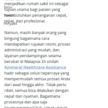
menjadikan rumah sakit ini sebagai 
Tensi
tujuan utama bagi pasien yang 
membutuhkan penanganan cepat, 
Tumor
tepat, dan profesional.
Penyakit
Namun, masih banyak orang yang 
bingung bagaimana cara 
mendapatkan rujukan resmi, proses 
administrasi yang mudah, dan 
layanan pendampingan selama 
berobat di Malaysia. Di sinilah 
Ammarai Healthcare Assistance
hadir sebagai solusi tepercaya yang 
mempermudah semua proses Anda 
dari awal hingga akhir. Tidak perlu 
ribet, semua bisa dilakukan dengan 
cepat dan nyaman. Bagaimana 
prosesnya dan apa saja 
keuntungannya? Yuk, simak ulasan 