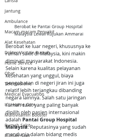
Lansia
Jantung
Ambulance
Berobat ke Pantai Group Hospital 
Macam-macam Penyakit
Malaysia Lewat Rujukan Ammarai
Alat Kesehatan
Berobat ke luar negeri, khususnya ke 
Dokter Visit Ke Rumah
rumah sakit di Malaysia, kini makin 
diminati masyarakat Indonesia. 
Home Service
Selain karena kualitas pelayanan 
Obat
kesehatan yang unggul, biaya 
pengobatan di negeri jiran ini juga 
Telemedicine
relatif lebih terjangkau dibanding 
Medical Evacuation
negara lainnya. Salah satu jaringan 
rumah sakit yang paling banyak 
ICU Home Care
dipilih oleh pasien internasional 
Multivitamin Booster
adalah 
Pantai Group Hospital 
Rumah Sakit
Malaysia
. Reputasinya yang sudah 
mendunia dalam bidang medis 
Rumah Sakit