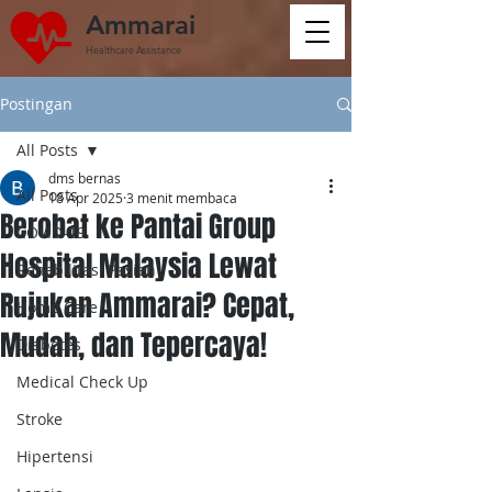
Ammarai
Healthcare Assistance
Postingan
All Posts
dms bernas
All Posts
18 Apr 2025
3 menit membaca
Berobat ke Pantai Group
COVID-19
Hospital Malaysia Lewat
Rehabilitasi Pasien
Rujukan Ammarai? Cepat,
Home Care
Mudah, dan Tepercaya!
Diabetes
Medical Check Up
Stroke
Hipertensi