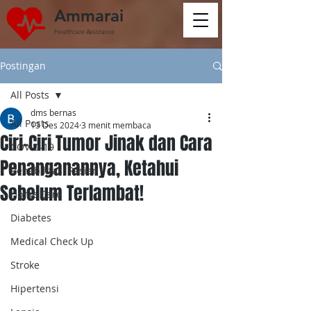
Ammarai
Healthcare Assistance
Postingan
All Posts
dms bernas
All Posts
13 Des 2024
3 menit membaca
Ciri-Ciri Tumor Jinak dan Cara
COVID-19
Penanganannya, Ketahui
Rehabilitasi Pasien
Sebelum Terlambat!
Home Care
Diabetes
Medical Check Up
Stroke
Hipertensi