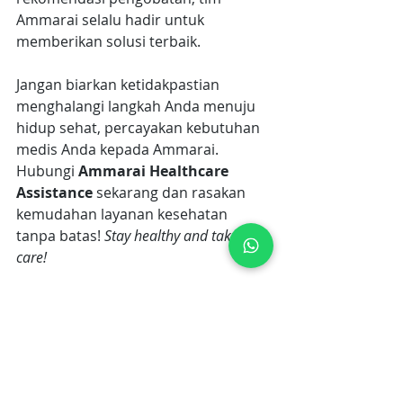
Ammarai selalu hadir untuk 
memberikan solusi terbaik. 
Jangan biarkan ketidakpastian 
menghalangi langkah Anda menuju 
hidup sehat, percayakan kebutuhan 
medis Anda kepada Ammarai. 
Hubungi 
Ammarai Healthcare 
Assistance
 sekarang dan rasakan 
kemudahan layanan kesehatan 
tanpa batas! 
Stay healthy and take 
care!
Penulis: Mira Afandy
Editor: Yunita R. Saragi
tumor
tumor jinak
ciri-ciri tumor jinak
Tumor