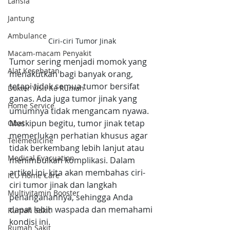
Lansia
Jantung
Ambulance
Ciri-ciri Tumor Jinak
Macam-macam Penyakit
Tumor sering menjadi momok yang 
Alat Kesehatan
menakutkan bagi banyak orang, 
tetapi tidak semua tumor bersifat 
Dokter Visit Ke Rumah
ganas. Ada juga tumor jinak yang 
Home Service
umumnya tidak mengancam nyawa. 
Meskipun begitu, tumor jinak tetap 
Obat
memerlukan perhatian khusus agar 
Telemedicine
tidak berkembang lebih lanjut atau 
Medical Evacuation
menimbulkan komplikasi. Dalam 
artikel ini, kita akan membahas ciri-
ICU Home Care
ciri tumor jinak dan langkah 
Multivitamin Booster
penanganannya, sehingga Anda 
dapat lebih waspada dan memahami 
Rumah Sakit
kondisi ini.
Rumah Sakit