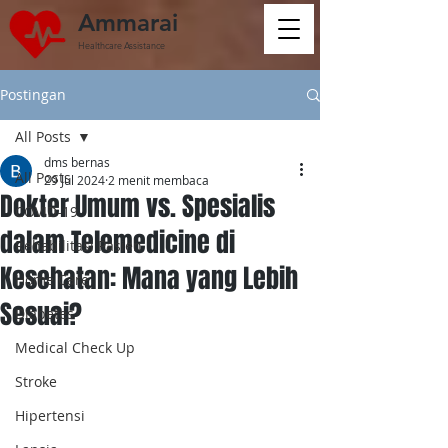
Ammarai
Healthcare Assistance
Postingan
All Posts
dms bernas
All Posts
29 Jul 2024
2 menit membaca
Dokter Umum vs. Spesialis
COVID-19
dalam Telemedicine di
Rehabilitasi Pasien
Kesehatan: Mana yang Lebih
Home Care
Sesuai?
Diabetes
Medical Check Up
Stroke
Hipertensi