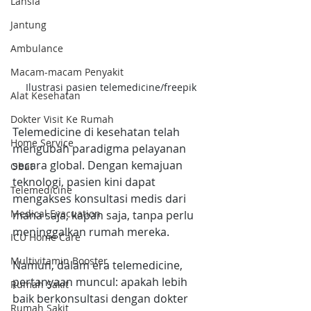
Lansia
Jantung
Ambulance
Macam-macam Penyakit
Ilustrasi pasien telemedicine/freepik
Alat Kesehatan
Dokter Visit Ke Rumah
Telemedicine di kesehatan telah 
Home Service
mengubah paradigma pelayanan 
secara global. Dengan kemajuan 
Obat
teknologi, pasien kini dapat 
Telemedicine
mengakses konsultasi medis dari 
Medical Evacuation
mana saja, kapan saja, tanpa perlu 
meninggalkan rumah mereka.
ICU Home Care
Multivitamin Booster
Namun, dalam era telemedicine, 
pertanyaan muncul: apakah lebih 
Rumah Sakit
baik berkonsultasi dengan dokter 
Rumah Sakit