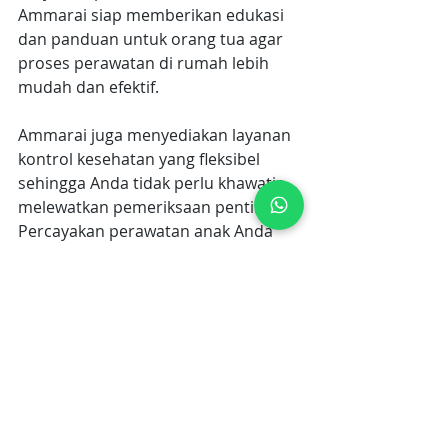
Ammarai siap memberikan edukasi 
dan panduan untuk orang tua agar 
proses perawatan di rumah lebih 
mudah dan efektif. 
Ammarai juga menyediakan layanan 
kontrol kesehatan yang fleksibel 
sehingga Anda tidak perlu khawatir 
melewatkan pemeriksaan penting. 
Percayakan perawatan anak Anda 
kepada 
Ammarai Healthcare 
Assistance
 untuk solusi kesehatan 
yang aman, nyaman, dan tepercaya. 
Stay strong and healthy!
Penulis: Mira Afandy
Editor: Yunita R. Saragi
fraktur pada anak
merawat fraktur pada anak di rumah