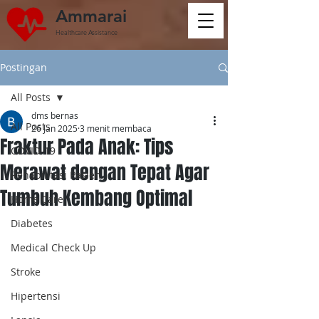
Ammarai
Healthcare Assistance
Postingan
All Posts
dms bernas
All Posts
26 Jan 2025
3 menit membaca
Fraktur Pada Anak: Tips
COVID-19
Merawat dengan Tepat Agar
Rehabilitasi Pasien
Tumbuh Kembang Optimal
Home Care
Diabetes
Medical Check Up
Stroke
Hipertensi