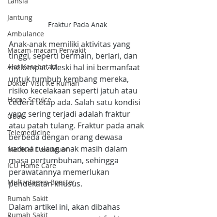
Lansia
Jantung
Fraktur Pada Anak
Ambulance
Anak-anak memiliki aktivitas yang 
Macam-macam Penyakit
tinggi, seperti bermain, berlari, dan 
melompat. Meski hal ini bermanfaat 
Alat Kesehatan
untuk tumbuh kembang mereka, 
Dokter Visit Ke Rumah
risiko kecelakaan seperti jatuh atau 
Home Service
cedera tetap ada. Salah satu kondisi 
yang sering terjadi adalah fraktur 
Obat
atau patah tulang. Fraktur pada anak 
Telemedicine
berbeda dengan orang dewasa 
karena tulang anak masih dalam 
Medical Evacuation
masa pertumbuhan, sehingga 
ICU Home Care
perawatannya memerlukan 
Multivitamin Booster
pendekatan khusus. 
Rumah Sakit
Dalam artikel ini, akan dibahas 
Rumah Sakit