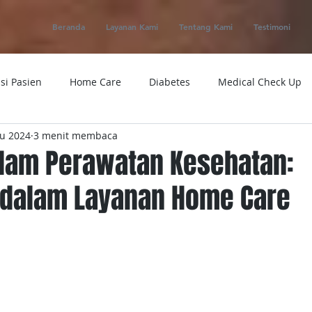
Beranda
Layanan Kami
Tentang Kami
Testimoni
si Pasien
Home Care
Diabetes
Medical Check Up
u 2024
3 menit membaca
ung
Ambulance
Macam-macam Penyakit
Alat Kese
alam Perawatan Kesehatan:
 dalam Layanan Home Care
 Service
Obat
Telemedicine
Medical Evacuation
Sakit
Rumah Sakit
Tensi
Tumor
Penyakit