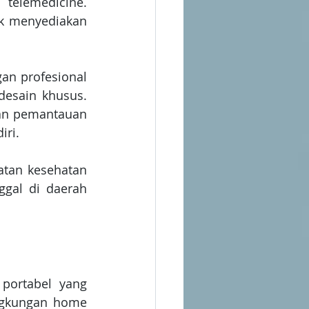
elemedicine. 
k menyediakan 
n profesional 
desain khusus. 
an pemantauan 
iri.
tan kesehatan 
gal di daerah 
portabel yang 
ngkungan home 