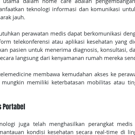
si utama dalam home care adalah pengembangan t
nfaatkan teknologi informasi dan komunikasi untu
arak jauh.
tuhkan perawatan medis dapat berkomunikasi denga
form telekonferensi atau aplikasi kesehatan yang di
an pasien untuk menerima diagnosis, konsultasi, d
secara langsung dari kenyamanan rumah mereka send
telemedicine membawa kemudahan akses ke perawa
 mungkin memiliki keterbatasan mobilitas atau ting
 Portabel
ologi juga telah menghasilkan perangkat medis 
ntauan kondisi kesehatan secara real-time di li