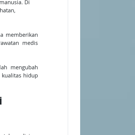
manusia. Di 
hatan, 
na memberikan 
awatan medis 
elah mengubah 
ualitas hidup 
i