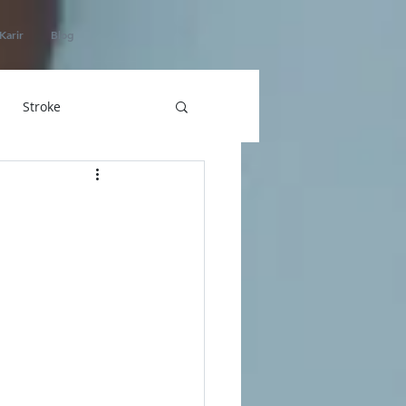
Karir
Blog
Stroke
hatan
ICU Home Care