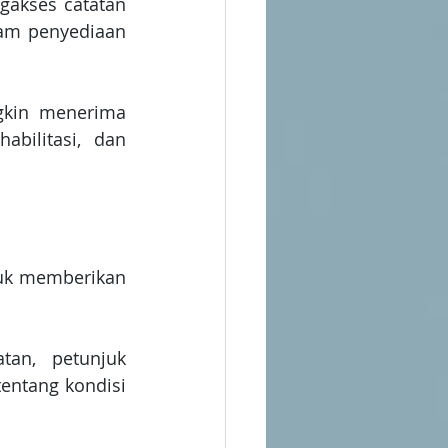
akses catatan 
am penyediaan 
kin menerima 
bilitasi, dan 
uk memberikan 
an, petunjuk 
ntang kondisi 