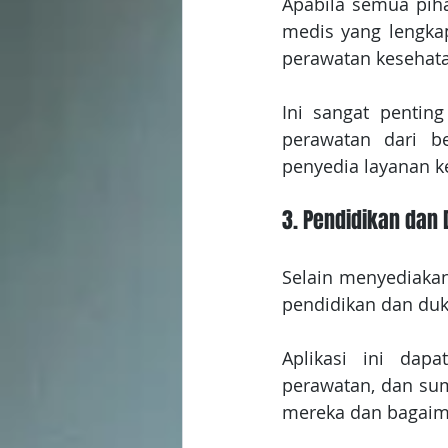
Apabila semua piha
medis yang lengkap
perawatan kesehat
Ini sangat penti
perawatan dari be
penyedia layanan k
3. Pendidikan dan
Selain menyediakan
pendidikan dan duk
Aplikasi ini dapa
perawatan, dan su
mereka dan bagaim