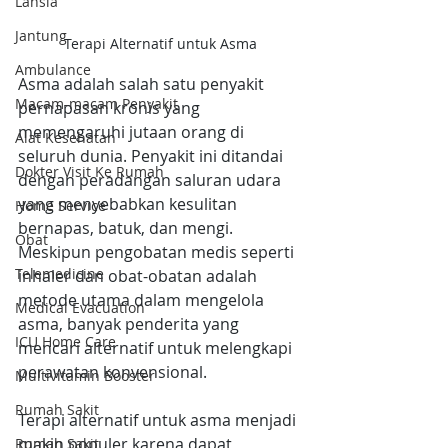
Lansia
Jantung
Terapi Alternatif untuk Asma
Ambulance
Asma adalah salah satu penyakit 
Macam-macam Penyakit
pernapasan kronis yang 
memengaruhi jutaan orang di 
Alat Kesehatan
seluruh dunia. Penyakit ini ditandai 
Dokter Visit Ke Rumah
dengan peradangan saluran udara 
yang menyebabkan kesulitan 
Home Service
bernapas, batuk, dan mengi. 
Obat
Meskipun pengobatan medis seperti 
Telemedicine
inhaler dan obat-obatan adalah 
metode utama dalam mengelola 
Medical Evacuation
asma, banyak penderita yang 
ICU Home Care
mencari alternatif untuk melengkapi 
perawatan konvensional. 
Multivitamin Booster
Rumah Sakit
Terapi alternatif untuk asma menjadi 
makin populer karena dapat 
Rumah Sakit