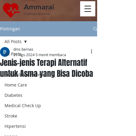
Ammarai
Healthcare Assistance
Postingan
All Posts
dms bernas
All Posts
21 Agu 2024
3 menit membaca
Jenis-jenis Terapi Alternatif
COVID-19
untuk Asma yang Bisa Dicoba
Rehabilitasi Pasien
Home Care
Diabetes
Medical Check Up
Stroke
Hipertensi