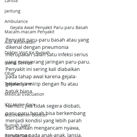
Lansia
Jantung
Ambulance
Gejala Awal Penyakit Paru-paru Basah
Macam-macam Penyakit
Penyakit paru-paru basah atau yang 
Alat Kesehatan
dikenal dengan pneumonia 
Dokter Visit Ke Rumah
merupakan salah satu infeksi serius 
yang menyerang jaringan paru-paru. 
Home Service
Penyakit ini sering kali diabaikan 
Obat
pada tahap awal karena gejala-
gejalanya mirip dengan flu atau 
Telemedicine
batuk biasa. 
Medical Evacuation
ICU Home Care
Namun, jika tidak segera diobati, 
paru-paru basah bisa berkembang 
Multivitamin Booster
menjadi kondisi yang lebih parah 
Rumah Sakit
dan bahkan mengancam nyawa, 
terutama pada anak-anak, lansia, 
Rumah Sakit