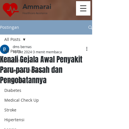
Ammarai
Healthcare Assistance
Postingan
All Posts
dms bernas
All Posts
10 Okt 2024
3 menit membaca
Kenali Gejala Awal Penyakit
COVID-19
Paru-paru Basah dan
Rehabilitasi Pasien
Pengobatannya
Home Care
Diabetes
Medical Check Up
Stroke
Hipertensi