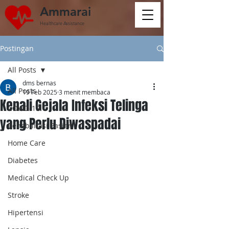
Ammarai
Healthcare Assistance
Postingan
All Posts
dms bernas
All Posts
19 Feb 2025
3 menit membaca
Kenali Gejala Infeksi Telinga
COVID-19
yang Perlu Diwaspadai
Rehabilitasi Pasien
Home Care
Diabetes
Medical Check Up
Stroke
Hipertensi