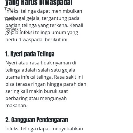
yang Harus Diwaspadai
Tensi
Infeksi telinga dapat menimbulkan 
berbagai gejala, tergantung pada 
Tumor
bagian telinga yang terkena. Kenali 
Penyakit
gejala infeksi telinga umum yang 
perlu diwaspadai berikut ini:
1. Nyeri pada Telinga
Nyeri atau rasa tidak nyaman di 
telinga adalah salah satu gejala 
utama infeksi telinga. Rasa sakit ini 
bisa terasa ringan hingga parah dan 
sering kali makin buruk saat 
berbaring atau mengunyah 
makanan.
2. Gangguan Pendengaran
Infeksi telinga dapat menyebabkan 