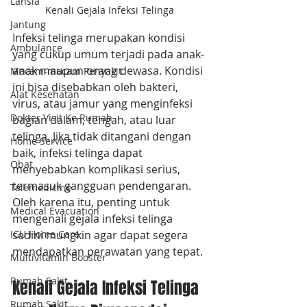
Lansia
Kenali Gejala Infeksi Telinga
Jantung
Infeksi telinga merupakan kondisi 
Ambulance
yang cukup umum terjadi pada anak-
anak maupun orang dewasa. Kondisi 
Macam-macam Penyakit
ini bisa disebabkan oleh bakteri, 
Alat Kesehatan
virus, atau jamur yang menginfeksi 
Dokter Visit Ke Rumah
bagian dalam, tengah, atau luar 
telinga. Jika tidak ditangani dengan 
Home Service
baik, infeksi telinga dapat 
Obat
menyebabkan komplikasi serius, 
termasuk gangguan pendengaran. 
Telemedicine
Oleh karena itu, penting untuk 
Medical Evacuation
mengenali gejala infeksi telinga 
sedini mungkin agar dapat segera 
ICU Home Care
mendapatkan perawatan yang tepat.
Multivitamin Booster
Rumah Sakit
Kenali Gejala Infeksi Telinga 
Rumah Sakit