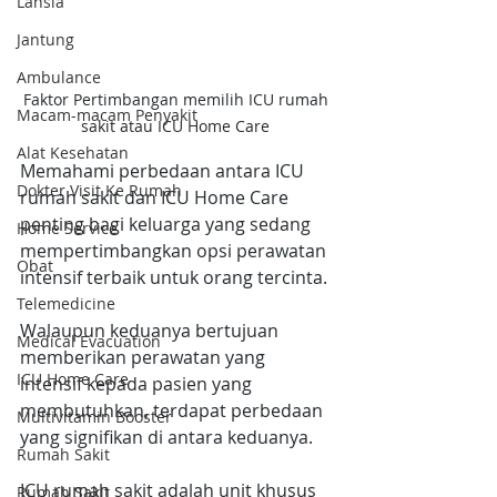
Lansia
Jantung
Ambulance
Faktor Pertimbangan memilih ICU rumah 
Macam-macam Penyakit
sakit atau ICU Home Care 
Alat Kesehatan
Memahami perbedaan antara ICU 
Dokter Visit Ke Rumah
rumah sakit dan ICU Home Care 
penting bagi keluarga yang sedang 
Home Service
mempertimbangkan opsi perawatan 
Obat
intensif terbaik untuk orang tercinta.
Telemedicine
Walaupun keduanya bertujuan 
Medical Evacuation
memberikan perawatan yang 
ICU Home Care
intensif kepada pasien yang 
membutuhkan, terdapat perbedaan 
Multivitamin Booster
yang signifikan di antara keduanya.
Rumah Sakit
ICU rumah sakit adalah unit khusus 
Rumah Sakit