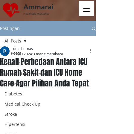
Ammarai
Healthcare Assistance
Postingan
All Posts
dms bernas
All Posts
3 Agu 2024
3 menit membaca
Kenali Perbedaan Antara ICU
COVID-19
Rumah Sakit dan ICU Home
Rehabilitasi Pasien
Care Agar Pilihan Anda Tepat
Home Care
Diabetes
Medical Check Up
Stroke
Hipertensi