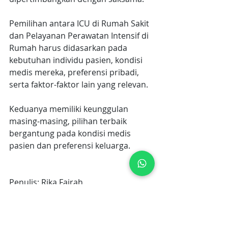
Pemilihan antara ICU di Rumah Sakit 
dan Pelayanan Perawatan Intensif di 
Rumah harus didasarkan pada 
kebutuhan individu pasien, kondisi 
medis mereka, preferensi pribadi, 
serta faktor-faktor lain yang relevan.
Keduanya memiliki keunggulan 
masing-masing, pilihan terbaik 
bergantung pada kondisi medis 
pasien dan preferensi keluarga.
Penulis: Rika Fairah
Editor: Dena Yuliettha
Biaya Perawatan ICU Home Care
Peran ICU Home Care bagi Kualitas Hidup
Perbedaan Antara ICU rumah sakit dan ICU home care