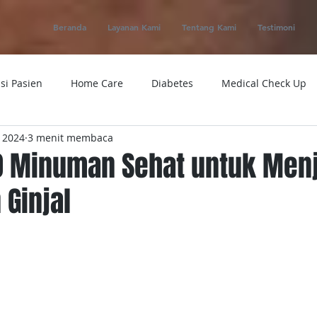
Beranda
Layanan Kami
Tentang Kami
Testimoni
si Pasien
Home Care
Diabetes
Medical Check Up
l 2024
3 menit membaca
ung
Ambulance
Macam-macam Penyakit
Alat Kese
10 Minuman Sehat untuk Men
 Ginjal
 Service
Obat
Telemedicine
Medical Evacuation
Sakit
Rumah Sakit
Tensi
Tumor
Penyakit