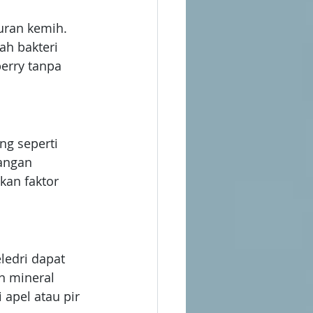
uran kemih. 
h bakteri 
erry tanpa 
g seperti 
angan 
kan faktor 
ledri dapat 
n mineral 
apel atau pir 