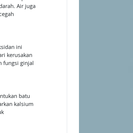
arah. Air juga 
cegah 
sidan ini 
ri kerusakan 
fungsi ginjal 
tukan batu 
rkan kalsium 
uk 