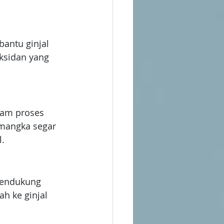
antu ginjal 
ksidan yang 
am proses 
mangka segar 
l.
 mendukung 
h ke ginjal 