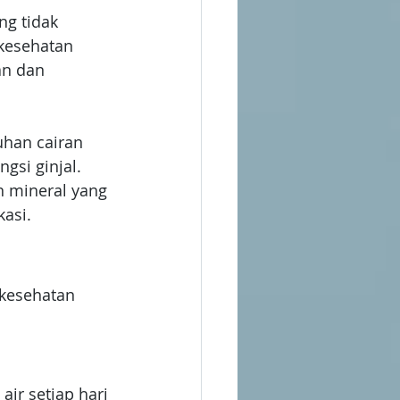
g tidak 
kesehatan 
an dan 
han cairan 
gsi ginjal. 
 mineral yang 
asi. 
kesehatan 
ir setiap hari 