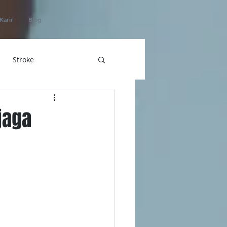
Karir
Blog
Stroke
hatan
jaga
ICU Home Care