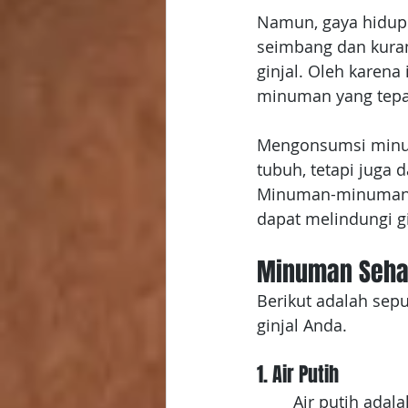
Namun, gaya hidup 
seimbang dan kuran
ginjal. Oleh karena
minuman yang tepat
Mengonsumsi minum
tubuh, tetapi juga 
Minuman-minuman in
dapat melindungi gi
Minuman Sehat
Berikut adalah se
ginjal Anda.
1. Air Putih
Air putih adal