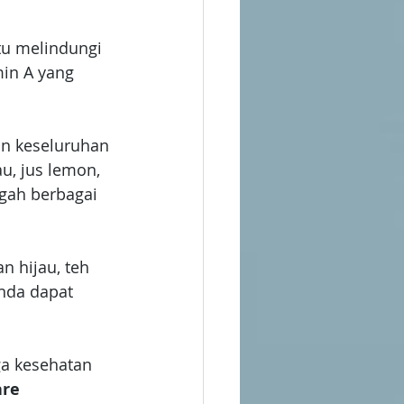
tu melindungi 
min A yang 
an keseluruhan 
u, jus lemon, 
gah berbagai 
n hijau, teh 
Anda dapat 
a kesehatan 
re 