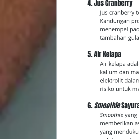
4. Jus Cranberry
Jus cranberry 
Kandungan pro
menempel pada 
tambahan gula 
5. Air Kelapa
Air kelapa ada
kalium dan m
elektrolit dal
risiko untuk ma
6.
 Smoothie
 Sayur
Smoothie
 yang 
memberikan asu
yang mendukung