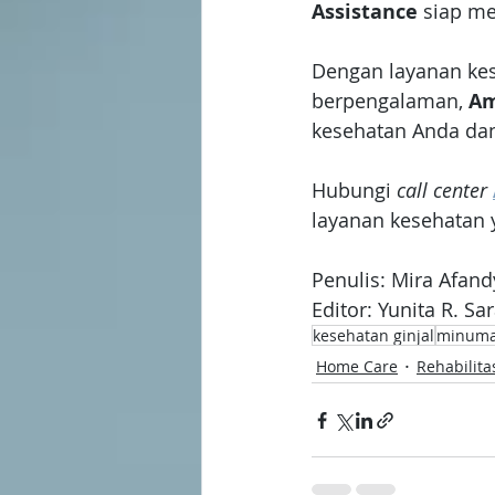
Assistance
 siap m
Dengan layanan kes
berpengalaman, 
Am
kesehatan Anda dan
Hubungi 
call center 
layanan kesehatan y
Penulis: Mira Afand
Editor: Yunita R. Sa
kesehatan ginjal
minuma
Home Care
Rehabilita