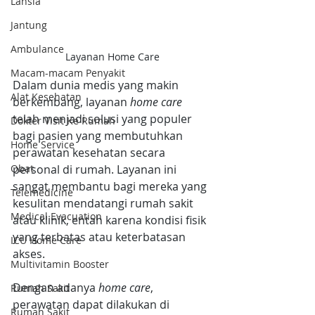
Lansia
Jantung
Ambulance
Layanan Home Care
Macam-macam Penyakit
Dalam dunia medis yang makin 
Alat Kesehatan
berkembang, layanan 
home care
telah menjadi solusi yang populer 
Dokter Visit Ke Rumah
bagi pasien yang membutuhkan 
Home Service
perawatan kesehatan secara 
personal di rumah. Layanan ini 
Obat
sangat membantu bagi mereka yang 
Telemedicine
kesulitan mendatangi rumah sakit 
Medical Evacuation
atau klinik, entah karena kondisi fisik 
yang terbatas atau keterbatasan 
ICU Home Care
akses. 
Multivitamin Booster
Dengan adanya 
home care
, 
Rumah Sakit
perawatan dapat dilakukan di 
Rumah Sakit