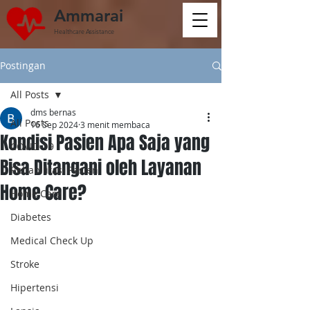
Ammarai
Healthcare Assistance
Postingan
All Posts
dms bernas
All Posts
16 Sep 2024
3 menit membaca
Kondisi Pasien Apa Saja yang
COVID-19
Bisa Ditangani oleh Layanan
Rehabilitasi Pasien
Home Care?
Home Care
Diabetes
Medical Check Up
Stroke
Hipertensi