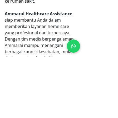
ke rumah sakit.
Ammarai Healthcare Assistance
siap membantu Anda dalam 
memberikan layanan home care 
yang profesional dan terpercaya. 
Dengan tim medis berpengalaman, 
Ammarai mampu menangani 
berbagai kondisi kesehatan, mulai 
dari perawatan lansia hingga 
pemulihan pasca operasi, langsung 
di rumah Anda. 
Ammarai Healthcare Assistance
memastikan setiap pasien 
mendapatkan perawatan yang 
personal dan holistik, sesuai dengan 
kebutuhan masing-masing. Ammarai 
hadir untuk memberikan 