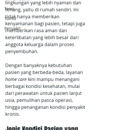
lingkungan yang lebih nyaman dan 
Tensi
tenang, yaitu di rumah sendiri. Ini 
tidak hanya memberikan 
Tumor
kenyamanan bagi pasien, tetapi juga 
Penyakit
memberikan rasa aman dan 
keterlibatan yang lebih besar dari 
anggota keluarga dalam proses 
penyembuhan.
Dengan banyaknya kebutuhan 
pasien yang berbeda-beda, layanan
home care
 kini mampu menangani 
berbagai kondisi kesehatan, mulai 
dari perawatan untuk pasien lanjut 
usia, pemulihan pasca operasi, 
hingga penanganan kondisi penyakit 
kronis. 
Jenis Kondisi Pasien yang 