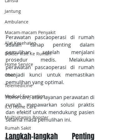
Lansia
Jantung
Ambulance
Macam-macam Penyakit
Perawatan pascaoperasi di rumah 
Alat Kesehatan
adalah tahap penting dalam 
pemulihan setelah menjalani 
Dokter Visit Ke Rumah
prosedur medis. Melakukan 
Home Service
perawatan pascaoperasi di rumah 
menjadi kunci untuk memastikan 
Obat
pemulihan yang optimal. 
Telemedicine
Medical Evacuation
Home care
, atau layanan perawatan di 
rumah, menawarkan solusi praktis 
ICU Home Care
dan efektif untuk mendukung pasien 
Multivitamin Booster
selama masa pemulihan ini. 
Rumah Sakit
Langkah-langkah Penting 
Rumah Sakit