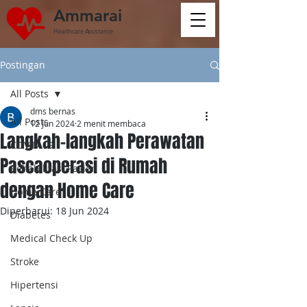
Ammarai
Healthcare Assistance
Postingan
All Posts
dms bernas
All Posts
12 Jun 2024
2 menit membaca
Langkah-langkah Perawatan
COVID-19
Pascaoperasi di Rumah
Rehabilitasi Pasien
dengan Home Care
Home Care
Diperbarui:
18 Jun 2024
Diabetes
Medical Check Up
Stroke
Hipertensi