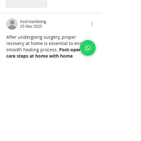
Suka
Balas
hsol marketing
25 Nov 2025
After undergoing surgery, proper 
recovery at home is essential to ensure a 
smooth healing process. 
Post-operative 
care steps at home with home 
care
 involve maintaining a clean 
environment, organizing medications, 
and having all necessary supplies within 
easy reach. One of the key aspects of 
this process is creating a space that is 
both functional and clutter-free, which 
allows patients and caregivers to focus 
entirely on recovery without 
unnecessary stress or disruption. 
Interestingly, the principle of creating an 
organized, accessible environment at…
Tampilkan Lengkap