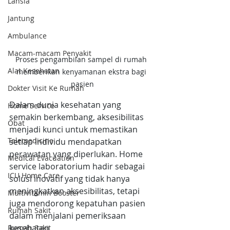
Lansia
Jantung
Ambulance
Macam-macam Penyakit
Proses pengambilan sampel di rumah 
Alat Kesehatan
memberikan kenyamanan ekstra bagi 
pasien
Dokter Visit Ke Rumah
Dalam dunia kesehatan yang 
Home Service
semakin berkembang, aksesibilitas 
Obat
menjadi kunci untuk memastikan 
Telemedicine
setiap individu mendapatkan 
perawatan yang diperlukan. Home 
Medical Evacuation
service laboratorium hadir sebagai 
ICU Home Care
solusi inovatif yang tidak hanya 
meningkatkan aksesibilitas, tetapi 
Multivitamin Booster
juga mendorong kepatuhan pasien 
Rumah Sakit
dalam menjalani pemeriksaan 
kesehatan.
Rumah Sakit