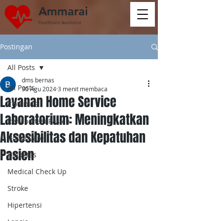
Ammarai
Healthcare Assistance
Postingan
All Posts
dms bernas
All Posts
30 Agu 2024
3 menit membaca
Layanan Home Service
COVID-19
Laboratorium: Meningkatkan
Rehabilitasi Pasien
Aksesibilitas dan Kepatuhan
Home Care
Pasien
Diabetes
Medical Check Up
Stroke
Hipertensi