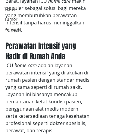
Barat, layanan ICU 
home care
 makin 
populer sebagai solusi bagi mereka 
Tensi
yang membutuhkan perawatan 
Tumor
intensif tanpa harus meninggalkan 
rumah.
Penyakit
Perawatan Intensif yang 
Hadir di Rumah Anda
ICU 
home care
 adalah layanan 
perawatan intensif yang dilakukan di 
rumah pasien dengan standar medis 
yang sama seperti di rumah sakit. 
Layanan ini biasanya mencakup 
pemantauan ketat kondisi pasien, 
penggunaan alat medis modern, 
serta ketersediaan tenaga kesehatan 
profesional seperti dokter spesialis, 
perawat, dan terapis.