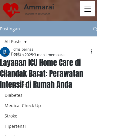
Ammarai
Healthcare Assistance
Postingan
All Posts
dms bernas
All Posts
21 Jan 2025
3 menit membaca
Layanan ICU Home Care di
COVID-19
Cilandak Barat: Perawatan
Rehabilitasi Pasien
Intensif di Rumah Anda
Home Care
Diabetes
Medical Check Up
Stroke
Hipertensi