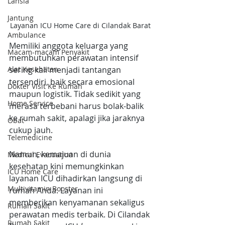
Lansia
Jantung
Layanan ICU Home Care di Cilandak Barat
Ambulance
Memiliki anggota keluarga yang 
Macam-macam Penyakit
membutuhkan perawatan intensif 
sering kali menjadi tantangan 
Alat Kesehatan
tersendiri, baik secara emosional 
Dokter Visit Ke Rumah
maupun logistik. Tidak sedikit yang 
Home Service
merasa terbebani harus bolak-balik 
ke rumah sakit, apalagi jika jaraknya 
Obat
cukup jauh. 
Telemedicine
Namun, kemajuan di dunia 
Medical Evacuation
kesehatan kini memungkinkan 
ICU Home Care
layanan ICU dihadirkan langsung di 
Multivitamin Booster
rumah Anda. Layanan ini 
memberikan kenyamanan sekaligus 
Rumah Sakit
perawatan medis terbaik. Di Cilandak 
Rumah Sakit