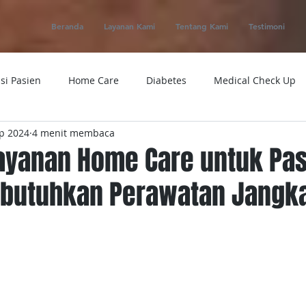
Beranda
Layanan Kami
Tentang Kami
Testimoni
si Pasien
Home Care
Diabetes
Medical Check Up
p 2024
4 menit membaca
ung
Ambulance
Macam-macam Penyakit
Alat Kese
ayanan Home Care untuk Pa
butuhkan Perawatan Jangk
 Service
Obat
Telemedicine
Medical Evacuation
Sakit
Rumah Sakit
Tensi
Tumor
Penyakit