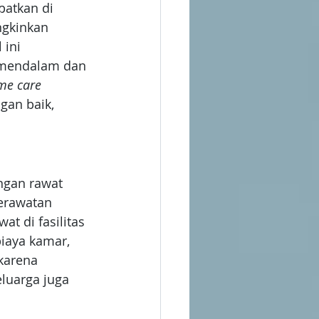
patkan di 
gkinkan 
 ini 
mendalam dan 
me care
gan baik, 
ngan rawat 
erawatan 
t di fasilitas 
biaya kamar, 
karena 
luarga juga 