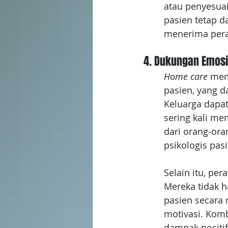
atau penyesuai
pasien tetap 
menerima pera
4. Dukungan Emosi
Home care 
mem
pasien, yang d
Keluarga dapa
sering kali me
dari orang-oran
psikologis pa
Selain itu, per
Mereka tidak h
pasien secara
motivasi. Komb
dampak positif