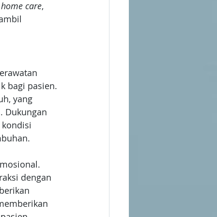
 home care
, 
ambil 
erawatan 
 bagi pasien. 
h, yang 
n. Dukungan 
 kondisi 
mbuhan.
mosional. 
raksi dengan 
berikan 
 memberikan 
 pasien.