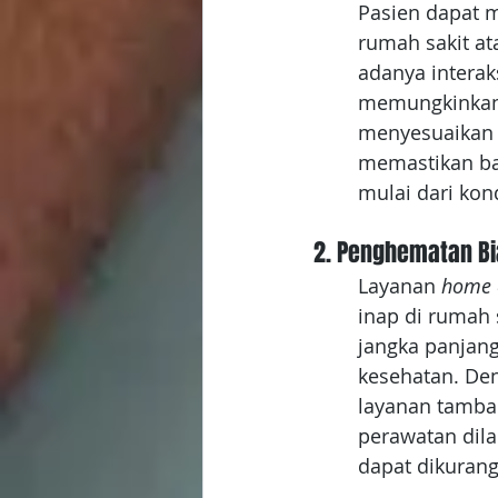
Pasien dapat m
rumah sakit ata
adanya interak
memungkinkan
menyesuaikan r
memastikan bah
mulai dari kon
2. Penghematan B
Layanan 
home 
inap di rumah
jangka panjang 
kesehatan. De
layanan tambah
perawatan dila
dapat dikurang