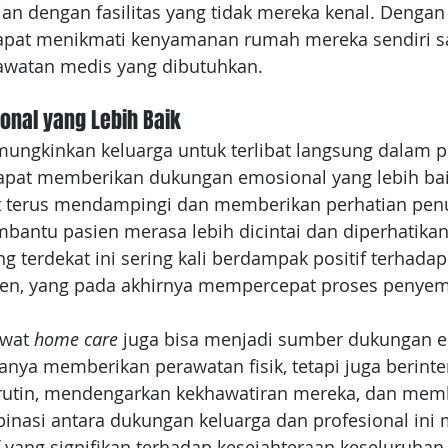
an dengan fasilitas yang tidak mereka kenal. Dengan
dapat menikmati kenyamanan rumah mereka sendiri s
watan medis yang dibutuhkan.
onal yang Lebih Baik
ungkinkan keluarga untuk terlibat langsung dalam p
apat memberikan dukungan emosional yang lebih baik
t terus mendampingi dan memberikan perhatian penu
mbantu pasien merasa lebih dicintai dan diperhatika
g terdekat ini sering kali berdampak positif terhadap
sien, yang pada akhirnya mempercepat proses penye
awat 
home care
 juga bisa menjadi sumber dukungan e
anya memberikan perawatan fisik, tetapi juga berinte
 rutin, mendengarkan kekhawatiran mereka, dan mem
inasi antara dukungan keluarga dan profesional ini
 yang signifikan terhadap kesejahteraan keseluruhan