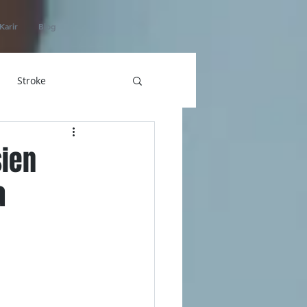
Karir
Blog
Stroke
hatan
sien
a
ICU Home Care