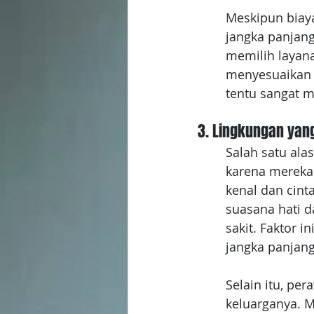
Meskipun biaya
jangka panjang
memilih layan
menyesuaikan 
tentu sangat m
3. Lingkungan ya
Salah satu al
karena mereka
kenal dan cint
suasana hati d
sakit. Faktor i
jangka panjang
Selain itu, pe
keluarganya. M