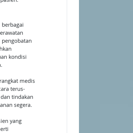
berbagai 
perawatan 
an pengobatan 
hkan 
an kondisi 
.
rangkat medis 
ara terus-
dan tindakan 
ganan segera.
sien yang 
rti 