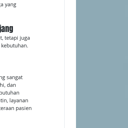
ga yang 
jang
 tetapi juga 
 kebutuhan. 
ng sangat 
hi, dan 
butuhan 
in, layanan 
teraan pasien 