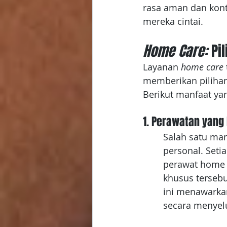
rasa aman dan kont
mereka cintai. 
Home Care:
 Pi
Layanan 
home care 
memberikan pilihan
Berikut manfaat yan
1. Perawatan yang 
Salah satu man
personal. Seti
perawat home 
khusus tersebu
ini menawarkan
secara menyel