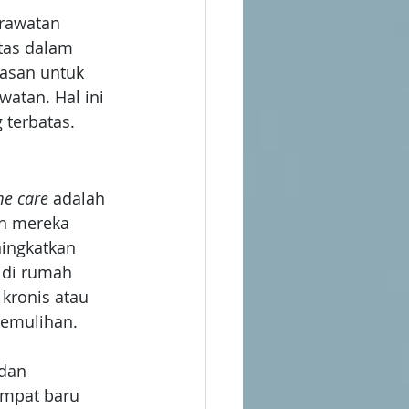
erawatan 
itas dalam 
asan untuk 
atan. Hal ini 
 terbatas.
e care
 adalah 
h mereka 
ingkatkan 
 di rumah 
 kronis atau 
pemulihan.
dan 
empat baru 