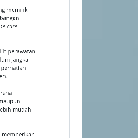
ng memiliki 
bangan 
me care
lih perawatan 
alam jangka 
 perhatian 
en.
rena 
k maupun 
lebih mudah 
ng memberikan 