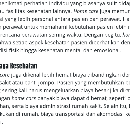
enikmati perhatian individu yang biasanya sulit dida
u fasilitas kesehatan lainnya. 
Home care
 juga memun
si yang lebih personal antara pasien dan perawat. Hal
 perawat untuk memahami kebutuhan pasien lebih 
encana perawatan seiring waktu. Dengan begitu, 
ho
wa setiap aspek kesehatan pasien diperhatikan den
disi fisik hingga kesehatan mental dan emosional.
iaya Kesehatan
care 
juga dikenal lebih hemat biaya dibandingkan de
 sakit atau panti jompo. Pasien yang membutuhkan p
sering kali harus mengeluarkan biaya besar jika dirawa
ngan 
home care
 banyak biaya dapat dihemat, seperti 
an, serta biaya administrasi rumah sakit. Selain itu, 
kukan di rumah, biaya transportasi dan akomodasi ke
i.