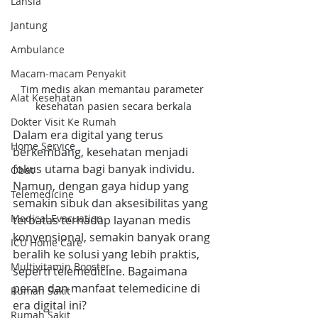
Lansia
Jantung
Ambulance
Macam-macam Penyakit
Tim medis akan memantau parameter 
Alat Kesehatan
kesehatan pasien secara berkala
Dokter Visit Ke Rumah
Dalam era digital yang terus 
Home Service
berkembang, kesehatan menjadi 
fokus utama bagi banyak individu. 
Obat
Namun, dengan gaya hidup yang 
Telemedicine
semakin sibuk dan aksesibilitas yang 
Medical Evacuation
terbatas terhadap layanan medis 
konvensional, semakin banyak orang 
ICU Home Care
beralih ke solusi yang lebih praktis, 
Multivitamin Booster
seperti telemedicine. Bagaimana 
peran dan manfaat telemedicine di 
Rumah Sakit
era digital ini?
Rumah Sakit