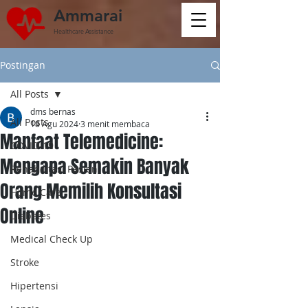
Ammarai
Healthcare Assistance
Postingan
All Posts
dms bernas
All Posts
18 Agu 2024
3 menit membaca
Manfaat Telemedicine:
COVID-19
Mengapa Semakin Banyak
Rehabilitasi Pasien
Orang Memilih Konsultasi
Home Care
Online
Diabetes
Medical Check Up
Stroke
Hipertensi