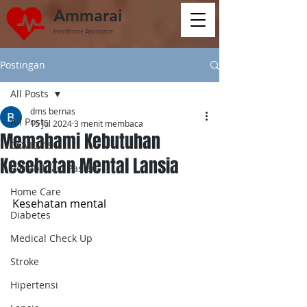
Ammarai
Healthcare Assistance
Postingan
All Posts
dms bernas
All Posts
15 Jul 2024
3 menit membaca
Memahami Kebutuhan
COVID-19
Kesehatan Mental Lansia
Rehabilitasi Pasien
Home Care
Kesehatan mental
Diabetes
Medical Check Up
Stroke
Hipertensi