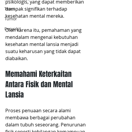
psikologis, yang dapat memberikan 
dampak signifikan terhadap 
Tensi
kesehatan mental mereka.
Tumor
Penyakit
Oleh karena itu, pemahaman yang 
mendalam mengenai kebutuhan 
kesehatan mental lansia menjadi 
suatu keharusan yang tidak dapat 
diabaikan.
Memahami Keterkaitan 
Antara Fisik dan Mental 
Lansia
Proses penuaan secara alami 
membawa berbagai perubahan 
dalam tubuh seseorang. Penurunan 
fisik seperti kehilangan kemampuan 