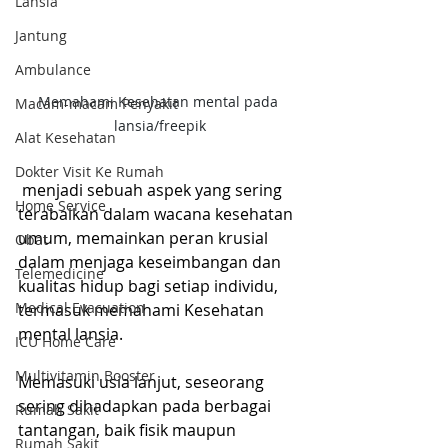
Lansia
Jantung
Ambulance
Memahami Kesehatan mental pada 
Macam-macam Penyakit
lansia/freepik
Alat Kesehatan
Dokter Visit Ke Rumah
 menjadi sebuah aspek yang sering 
Home Service
terabaikan dalam wacana kesehatan 
umum, memainkan peran krusial 
Obat
dalam menjaga keseimbangan dan 
Telemedicine
kualitas hidup bagi setiap individu, 
Medical Evacuation
termasuk memahami Kesehatan 
mental lansia.
ICU Home Care
Multivitamin Booster
Memasuki usia lanjut, seseorang 
sering dihadapkan pada berbagai 
Rumah Sakit
tantangan, baik fisik maupun 
Rumah Sakit