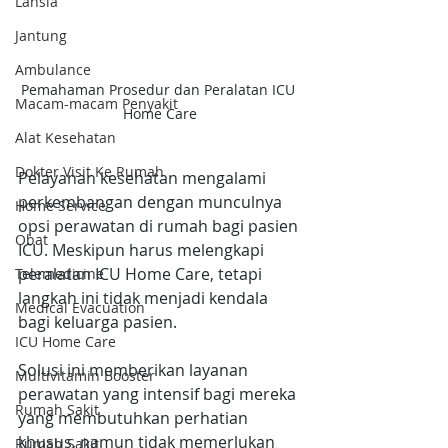
Lansia
Jantung
Ambulance
Pemahaman Prosedur dan Peralatan ICU 
Macam-macam Penyakit
Home Care
Alat Kesehatan
Dokter Visit Ke Rumah
Pelayanan kesehatan mengalami 
perkembangan dengan munculnya 
Home Service
opsi perawatan di rumah bagi pasien 
Obat
ICU. Meskipun harus melengkapi 
peralatan ICU Home Care, tetapi 
Telemedicine
langkah ini tidak menjadi kendala 
Medical Evacuation
bagi keluarga pasien.
ICU Home Care
Solusi ini memberikan layanan 
Multivitamin Booster
perawatan yang intensif bagi mereka 
Rumah Sakit
yang membutuhkan perhatian 
khusus, namun tidak memerlukan 
Rumah Sakit