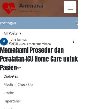
Ammarai
Healthcare Assistance
Postingan
All Posts
dms bernas
All Posts
30 Jul 2024
3 menit membaca
Memahami Prosedur dan
COVID-19
Peralatan ICU Home Care untuk
Rehabilitasi Pasien
Pasien
Home Care
Diabetes
Medical Check Up
Stroke
Hipertensi