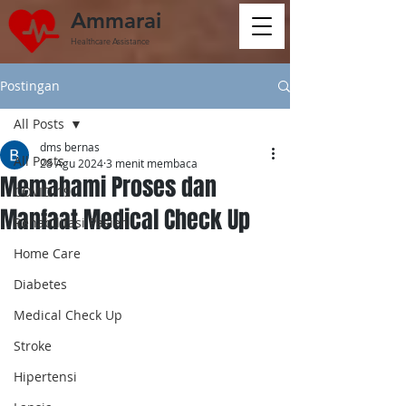
Ammarai
Healthcare Assistance
Postingan
All Posts
dms bernas
All Posts
28 Agu 2024
3 menit membaca
Memahami Proses dan
COVID-19
Manfaat Medical Check Up
Rehabilitasi Pasien
Home Care
Diabetes
Medical Check Up
Stroke
Hipertensi