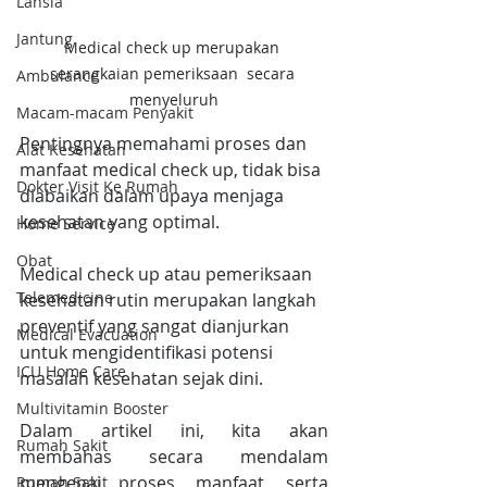
Lansia
Jantung
Medical check up merupakan 
serangkaian pemeriksaan  secara 
Ambulance
menyeluruh
Macam-macam Penyakit
Pentingnya memahami proses dan 
Alat Kesehatan
manfaat medical check up, tidak bisa 
Dokter Visit Ke Rumah
diabaikan dalam upaya menjaga 
kesehatan yang optimal.
Home Service
Obat
Medical check up atau pemeriksaan 
Telemedicine
kesehatan rutin merupakan langkah 
preventif yang sangat dianjurkan 
Medical Evacuation
untuk mengidentifikasi potensi 
ICU Home Care
masalah kesehatan sejak dini.
Multivitamin Booster
Dalam artikel ini, kita akan 
Rumah Sakit
membahas secara mendalam 
mengenai proses, manfaat, serta 
Rumah Sakit