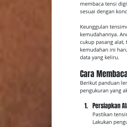
membaca tensi digi
sesuai dengan kond
Keunggulan tensime
kemudahannya. And
cukup pasang alat,
kemudahan ini har
data yang keliru.
Cara Membaca 
Berikut panduan le
pengukuran yang ak
Persiapkan A
Pastikan tens
Lakukan peng