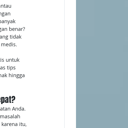
ntau 
ngan 
banyak 
gan benar? 
ang tidak 
 medis.
is untuk 
s tips 
mak hingga 
epat?
atan Anda. 
 masalah 
 karena itu, 