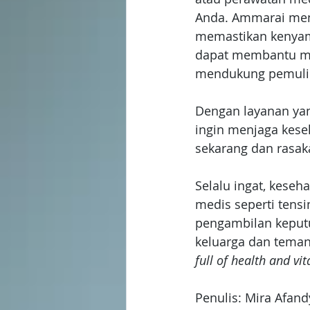
Anda. Ammarai men
memastikan kenyam
dapat membantu me
mendukung pemulih
Dengan layanan yan
ingin menjaga kese
sekarang dan rasak
Selalu ingat, keseh
medis seperti tensi
pengambilan keputu
keluarga dan tema
full of health and vita
Penulis: Mira Afand