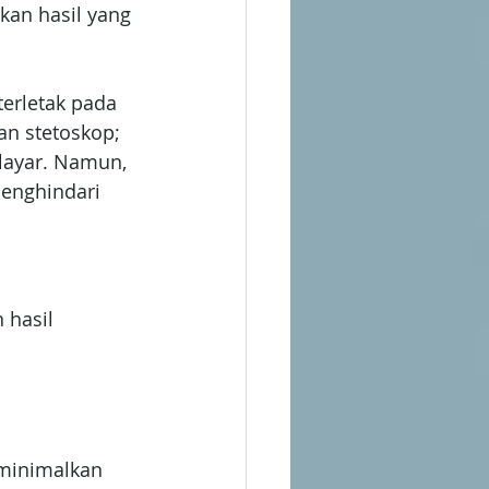
kan hasil yang 
erletak pada 
n stetoskop; 
layar. Namun, 
enghindari 
 hasil 
minimalkan 