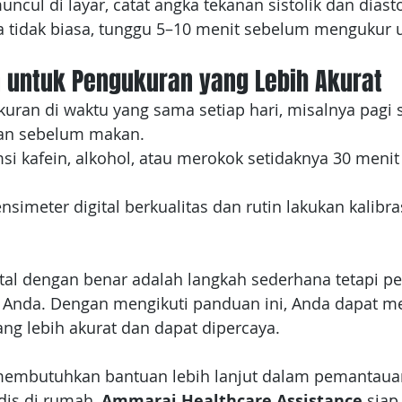
muncul di layar, catat angka tekanan sistolik dan diasto
rasa tidak biasa, tunggu 5–10 menit sebelum mengukur 
 untuk Pengukuran yang Lebih Akurat
uran di waktu yang sama setiap hari, misalnya pagi s
dan sebelum makan.
si kafein, alkohol, atau merokok setidaknya 30 meni
nsimeter digital berkualitas dan rutin lakukan kalibras
tal dengan benar adalah langkah sederhana tetapi pe
 Anda. Dengan mengikuti panduan ini, Anda dapat m
ng lebih akurat dan dapat dipercaya. 
membutuhkan bantuan lebih lanjut dalam pemantaua
is di rumah, 
Ammarai Healthcare Assistance
 sia