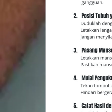
gangguan.
Posisi Tubuh 
	Duduklah deng
	Letakkan leng
	Jangan menyil
Pasang Manse
	Letakkan manse
	Pastikan mans
Mulai Penguk
	Tekan tombol 
	Hindari berge
Catat Hasil de