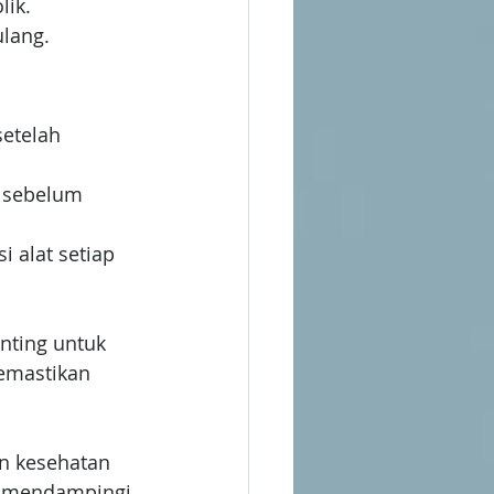
lik.
ulang.
etelah 
t sebelum 
i alat setiap 
nting untuk 
emastikan 
n kesehatan 
p mendampingi 