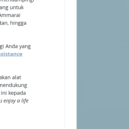
cang untuk 
 Ammarai 
an, hingga 
gi Anda yang 
sistance
akan alat 
h mendukung 
ini kepada 
 enjoy a life 