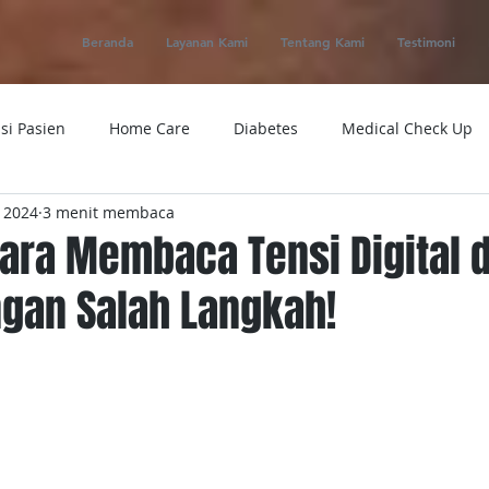
Beranda
Layanan Kami
Tentang Kami
Testimoni
si Pasien
Home Care
Diabetes
Medical Check Up
 2024
3 menit membaca
ung
Ambulance
Macam-macam Penyakit
Alat Kese
ara Membaca Tensi Digital 
ngan Salah Langkah!
 Service
Obat
Telemedicine
Medical Evacuation
Sakit
Rumah Sakit
Tensi
Tumor
Penyakit