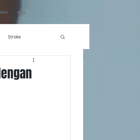
Karir
Blog
Stroke
hatan
dengan
ICU Home Care