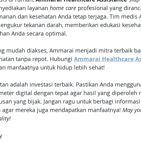
yediakan layanan 
home care
 profesional yang diran
anan dan kesehatan Anda tetap terjaga. Tim medis
ngukur tekanan darah, memberikan edukasi kesehat
an Anda secara optimal. 
g mudah diakses, Ammarai menjadi mitra terbaik ba
hatan tanpa repot. Hubungi 
Ammarai Healthcare As
an manfaatnya untuk hidup lebih sehat!
atan adalah investasi terbaik. Pastikan Anda menggun
meter digital dengan tepat agar hasil yang diperole
san yang bijak. Jangan ragu untuk berbagi informasi 
n agar mereka juga mendapatkan manfaatnya! 
May you
lity!
y