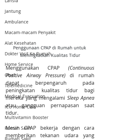
Lansia
Jantung
Ambulance
Macam-macam Penyakit
Alat Kesehatan
Penggunaan CPAP di Rumah untuk 
Dokter Visit Ke Rumah
Meningkatkan Kualitas Tidur
Home Service
Menggunakan CPAP 
(Continuous 
Positive Airway Pressure)
 di rumah 
Obat
dapat berpengaruh pada 
Telemedicine
peningkatan kualitas tidur bagi 
Medical Evacuation
mereka yang mengalami 
Sleep Apnea
atau gangguan pernapasan saat 
ICU Home Care
tidur.
Multivitamin Booster
Mesin CPAP bekerja dengan cara 
Rumah Sakit
memberikan tekanan udara yang 
Rumah Sakit