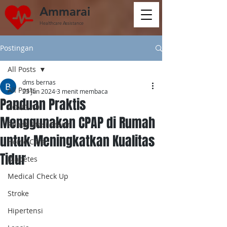
Ammarai
Healthcare Assistance
Postingan
All Posts
dms bernas
All Posts
23 Jun 2024
3 menit membaca
Panduan Praktis
COVID-19
Menggunakan CPAP di Rumah
Rehabilitasi Pasien
untuk Meningkatkan Kualitas
Home Care
Tidur
Diabetes
Medical Check Up
Stroke
Hipertensi