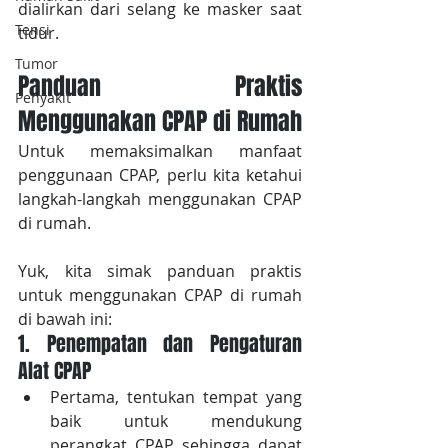
dialirkan dari selang ke masker saat 
Tensi
tidur.
Tumor
Panduan Praktis 
Penyakit
Menggunakan CPAP di Rumah
Untuk memaksimalkan manfaat 
penggunaan CPAP, perlu kita ketahui 
langkah-langkah menggunakan CPAP 
di rumah.
Yuk, kita simak panduan praktis 
untuk menggunakan CPAP di rumah 
di bawah ini:
1. Penempatan dan Pengaturan 
Alat CPAP
Pertama, tentukan tempat yang 
baik untuk mendukung 
perangkat CPAP sehingga dapat 