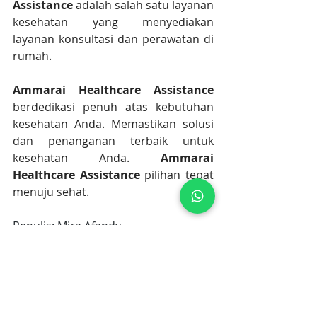
Assistance
 adalah salah satu layanan 
kesehatan yang menyediakan 
layanan konsultasi dan perawatan di 
rumah.
Ammarai Healthcare Assistance
berdedikasi penuh atas kebutuhan 
kesehatan Anda. Memastikan solusi 
dan penanganan terbaik untuk 
kesehatan Anda. 
Ammarai 
Healthcare Assistance
 pilihan tepat 
menuju sehat.
Penulis: Mira Afandy
Editor: Yunita R. Saragi
CPAP
Panduan Penggunaan CPAP
CPAP di rumah
Home Care