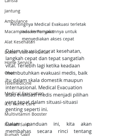
Lansia
Jantung
Ambulance
Pentingnya Medical Evakuasi terletak 
Macam-macam Penyakit
pada kemampuannya untuk 
menyediakan akses cepat 
Alat Kesehatan
Dalam situasi darurat kesehatan, 
Dokter Visit Ke Rumah
langkah cepat dan tepat sangatlah 
Home Service
vital. Terlebih lagi ketika keadaan 
membutuhkan evakuasi medis, baik 
Obat
itu dalam skala domestik maupun 
Telemedicine
internasional. Medical Evacuation 
Medical Evacuation
atau evakuasi medis menjadi pilihan 
yang tepat dalam situasi-situasi 
ICU Home Care
genting seperti ini.
Multivitamin Booster
Dalam panduan ini, kita akan 
Rumah Sakit
membahas secara rinci tentang 
Rumah Sakit