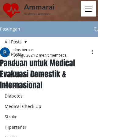
Ammarai
Healthcare Assistance
Postingan
All Posts
dms bernas
All Posts
30 Agu 2024
2 menit membaca
Panduan untuk Medical
COVID-19
Evakuasi Domestik &
Rehabilitasi Pasien
Internasional
Home Care
Diabetes
Medical Check Up
Stroke
Hipertensi