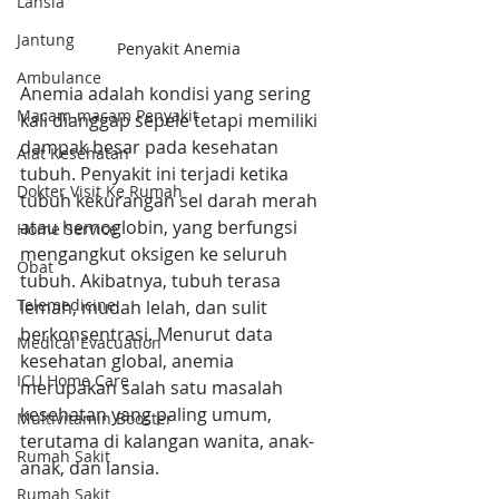
Lansia
Jantung
Penyakit Anemia
Ambulance
Anemia adalah kondisi yang sering 
Macam-macam Penyakit
kali dianggap sepele tetapi memiliki 
dampak besar pada kesehatan 
Alat Kesehatan
tubuh. Penyakit ini terjadi ketika 
Dokter Visit Ke Rumah
tubuh kekurangan sel darah merah 
atau hemoglobin, yang berfungsi 
Home Service
mengangkut oksigen ke seluruh 
Obat
tubuh. Akibatnya, tubuh terasa 
Telemedicine
lemah, mudah lelah, dan sulit 
berkonsentrasi. Menurut data 
Medical Evacuation
kesehatan global, anemia 
ICU Home Care
merupakan salah satu masalah 
kesehatan yang paling umum, 
Multivitamin Booster
terutama di kalangan wanita, anak-
Rumah Sakit
anak, dan lansia.
Rumah Sakit