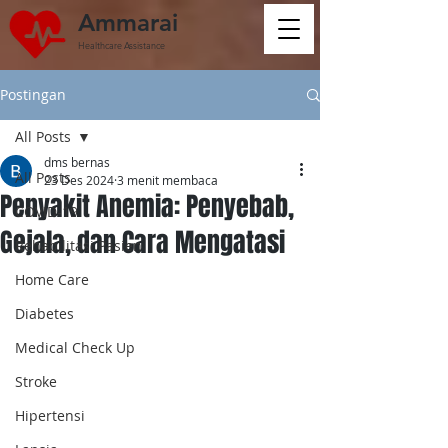
Ammarai
Healthcare Assistance
Postingan
All Posts
dms bernas
All Posts
23 Des 2024
3 menit membaca
Penyakit Anemia: Penyebab,
COVID-19
Gejala, dan Cara Mengatasi
Rehabilitasi Pasien
Home Care
Diabetes
Medical Check Up
Stroke
Hipertensi