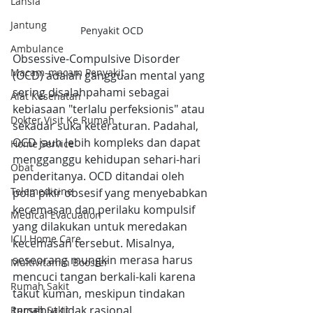
Lansia
Jantung
Penyakit OCD
Ambulance
Obsessive-Compulsive Disorder 
Macam-macam Penyakit
(OCD) adalah gangguan mental yang 
sering disalahpahami sebagai 
Alat Kesehatan
kebiasaan "terlalu perfeksionis" atau 
Dokter Visit Ke Rumah
sekadar suka keteraturan. Padahal, 
OCD jauh lebih kompleks dan dapat 
Home Service
mengganggu kehidupan sehari-hari 
Obat
penderitanya. OCD ditandai oleh 
Telemedicine
pola pikir obsesif yang menyebabkan 
kecemasan dan perilaku kompulsif 
Medical Evacuation
yang dilakukan untuk meredakan 
ICU Home Care
kecemasan tersebut. Misalnya, 
seseorang mungkin merasa harus 
Multivitamin Booster
mencuci tangan berkali-kali karena 
Rumah Sakit
takut kuman, meskipun tindakan 
tersebut tidak rasional.
Rumah Sakit