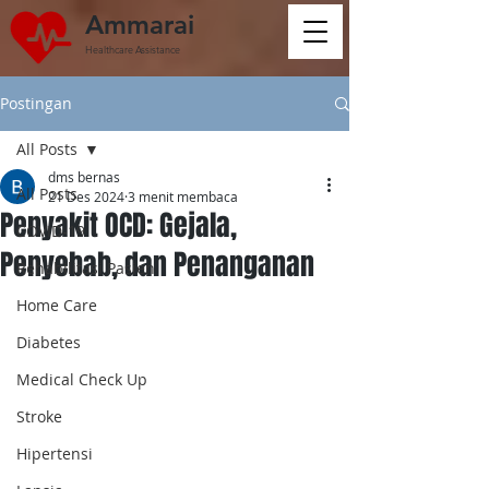
Ammarai
Healthcare Assistance
Postingan
All Posts
dms bernas
All Posts
21 Des 2024
3 menit membaca
Penyakit OCD: Gejala,
COVID-19
Penyebab, dan Penanganan
Rehabilitasi Pasien
Home Care
Diabetes
Medical Check Up
Stroke
Hipertensi