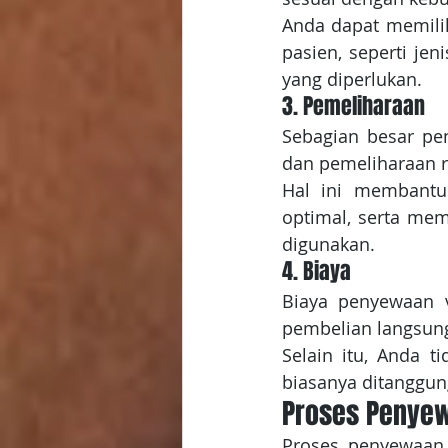
Anda dapat memilih 
pasien, seperti jen
yang diperlukan.
3. Pemeliharaan
Sebagian besar pe
dan pemeliharaan ru
Hal ini membantu 
optimal, serta me
digunakan.
4. Biaya
Biaya penyewaan ve
pembelian langsung
Selain itu, Anda t
biasanya ditanggun
Proses Penyew
Proses penyewaan v