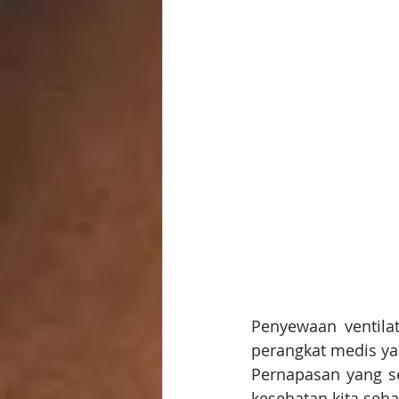
Penyewaan ventila
perangkat medis y
Pernapasan yang s
kesehatan kita sehar