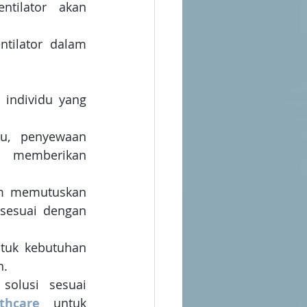
tilator akan 
tilator dalam 
individu yang 
au, penyewaan 
a memberikan 
um memutuskan 
sesuai dengan 
tuk kebutuhan 
. 
olusi sesuai 
hcare
 untuk 