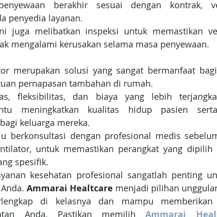
penyewaan berakhir sesuai dengan kontrak, ven
a penyedia layanan. 
ini juga melibatkan inspeksi untuk memastikan ven
idak mengalami kerusakan selama masa penyewaan.
tor merupakan solusi yang sangat bermanfaat bagi 
an pernapasan tambahan di rumah. 
tas, fleksibilitas, dan biaya yang lebih terjangk
ntu meningkatkan kualitas hidup pasien sert
bagi keluarga mereka. 
alu berkonsultasi dengan profesional medis sebel
tilator, untuk memastikan perangkat yang dipilih 
ng spesifik.
ayanan kesehatan profesional sangatlah penting un
 Anda.
 Ammarai Healtcare
 menjadi pilihan unggulan
rlengkap di kelasnya dan mampu memberikan s
atan Anda. Pastikan memilih
 Ammarai Healt