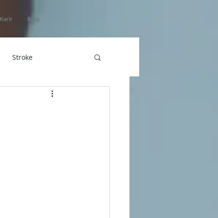
Karir
Blog
Stroke
hatan
ICU Home Care