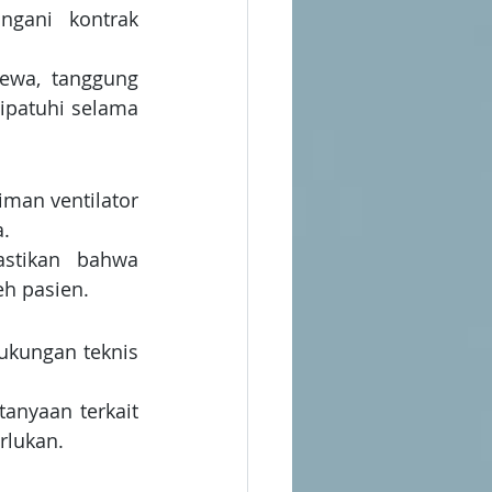
gani kontrak 
ewa, tanggung 
ipatuhi selama 
man ventilator 
a.
astikan bahwa 
h pasien.
kungan teknis 
anyaan terkait 
rlukan.