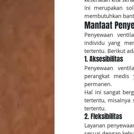
Ini merupakan sol
membutuhkan bantu
Manfaat Penye
Penyewaan ventila
individu yang me
tertentu. Berikut 
1. Aksesibilitas
Penyewaan ventil
perangkat medis 
permanen. 
Hal ini sangat ber
tertentu, misalnya
tertentu.
2. Fleksibilitas
Layanan penyewaan 
sesuai dengan kebu