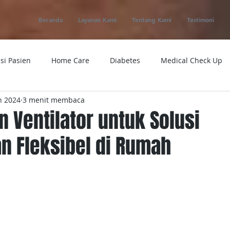
Beranda
Layanan Kami
Tentang Kami
Testimoni
si Pasien
Home Care
Diabetes
Medical Check Up
n 2024
3 menit membaca
ung
Ambulance
Macam-macam Penyakit
Alat Kese
 Ventilator untuk Solusi
n Fleksibel di Rumah
 Service
Obat
Telemedicine
Medical Evacuation
Sakit
Rumah Sakit
Tensi
Tumor
Penyakit