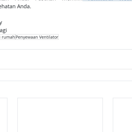
hatan Anda.
y
ragi
di rumah
Penyewaan Ventilator