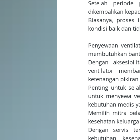
Setelah periode 
dikembalikan kepad
Biasanya, proses 
kondisi baik dan t
Penyewaan ventila
membutuhkan bantu
Dengan aksesibili
ventilator memba
ketenangan pikiran 
Penting untuk sel
untuk menyewa ven
kebutuhan medis ya
Memilih mitra pel
kesehatan keluarga
Dengan servis te
kebutuhan keseh