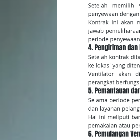
Setelah memilih 
penyewaan dengan 
Kontrak ini akan 
jawab pemeliharaan 
periode penyewaan
4. Pengiriman dan 
Setelah kontrak dit
ke lokasi yang dite
Ventilator akan d
perangkat berfungs
5. Pemantauan da
Selama periode pe
dan layanan pelang
Hal ini meliputi ba
pemakaian atau pera
6. Pemulangan Vent