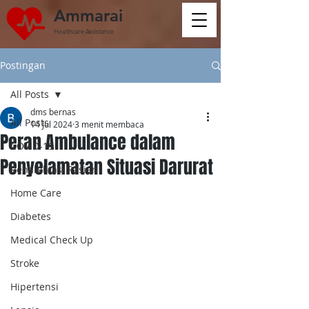
Ammarai
Healthcare Assistance
Postingan
All Posts
dms bernas
All Posts
14 Jul 2024
3 menit membaca
Peran Ambulance dalam
COVID-19
Penyelamatan Situasi Darurat
Rehabilitasi Pasien
Home Care
Diabetes
Medical Check Up
Stroke
Hipertensi