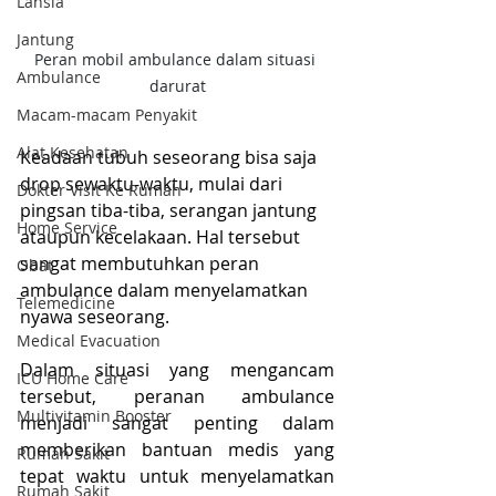
Lansia
Jantung
Peran mobil ambulance dalam situasi 
Ambulance
darurat
Macam-macam Penyakit
Alat Kesehatan
Keadaan tubuh seseorang bisa saja 
drop sewaktu-waktu, mulai dari 
Dokter Visit Ke Rumah
pingsan tiba-tiba, serangan jantung 
Home Service
ataupun kecelakaan. Hal tersebut 
sangat membutuhkan peran 
Obat
ambulance dalam menyelamatkan 
Telemedicine
nyawa seseorang.
Medical Evacuation
Dalam situasi yang mengancam 
ICU Home Care
tersebut, peranan ambulance 
Multivitamin Booster
menjadi sangat penting dalam 
memberikan bantuan medis yang 
Rumah Sakit
tepat waktu untuk menyelamatkan 
Rumah Sakit