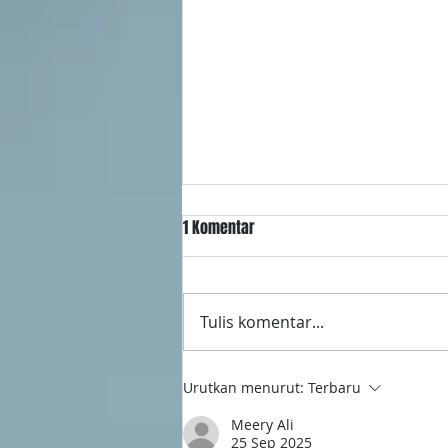
1 Komentar
Tulis komentar...
Atasi Hiperkolesterolemia di
Urutkan menurut:
Terbaru
Rumah dengan Home Care
Meery Ali
Ammarai
25 Sep 2025