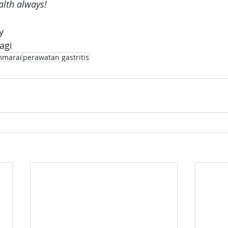
alth always!
y
ragi
mmarai
perawatan gastritis