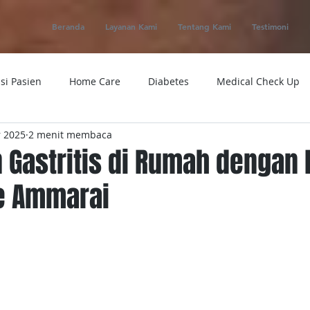
Beranda
Layanan Kami
Tentang Kami
Testimoni
si Pasien
Home Care
Diabetes
Medical Check Up
 2025
2 menit membaca
ung
Ambulance
Macam-macam Penyakit
Alat Kese
 Gastritis di Rumah dengan
e Ammarai
 Service
Obat
Telemedicine
Medical Evacuation
Sakit
Rumah Sakit
Tensi
Tumor
Penyakit