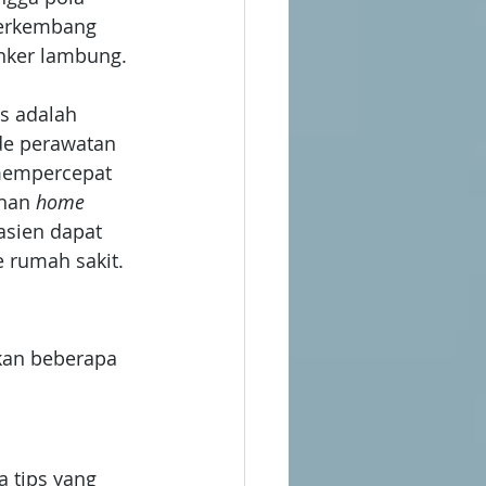
 berkembang 
anker lambung.
s adalah 
e perawatan 
mempercepat 
nan 
home 
asien dapat 
 rumah sakit.
kan beberapa 
 tips yang 