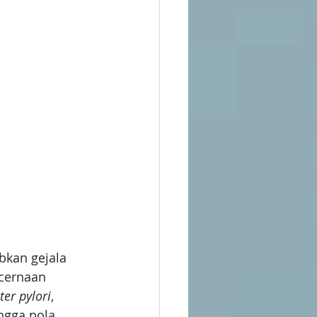
kan gejala 
cernaan 
ter pylori
, 
ngga pola 