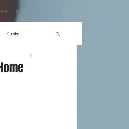
Karir
Blog
Stroke
hatan
 Home
ICU Home Care