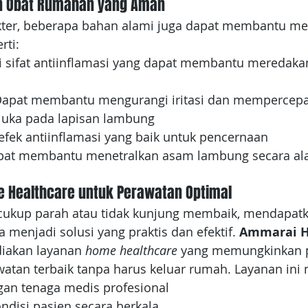
 Obat Rumahan yang Aman
okter, beberapa bahan alami juga dapat membantu m
rti:
i sifat antiinflamasi yang dapat membantu meredak
Dapat membantu mengurangi iritasi dan mempercepa
uka pada lapisan lambung
 efek antiinflamasi yang baik untuk pencernaan
pat membantu menetralkan asam lambung secara al
 Healthcare untuk Perawatan Optimal
tis cukup parah atau tidak kunjung membaik, mendapat
 menjadi solusi yang praktis dan efektif. 
Ammarai H
iakan layanan 
home healthcare 
yang memungkinkan p
tan terbaik tanpa harus keluar rumah. Layanan ini
gan tenaga medis profesional
disi pasien secara berkala