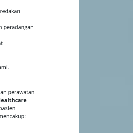
eredakan 
an peradangan 
t 
ami.
kan perawatan 
ealthcare 
asien 
 mencakup: