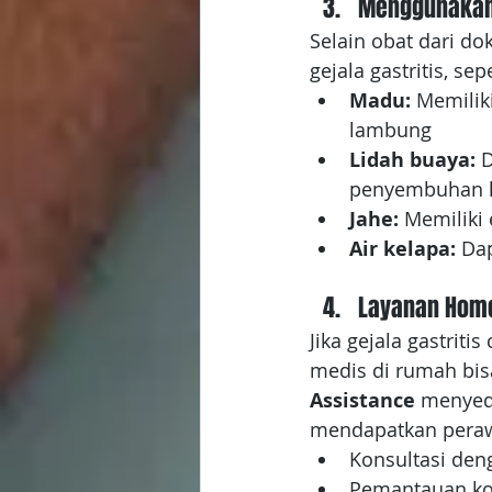
Menggunakan
Selain obat dari d
gejala gastritis, sepe
Madu:
 Memilik
lambung
Lidah buaya:
 
penyembuhan l
Jahe:
 Memiliki
Air kelapa:
 Da
Layanan Home
Jika gejala gastri
medis di rumah bisa
Assistance
 menyed
mendapatkan perawa
Konsultasi den
Pemantauan kon