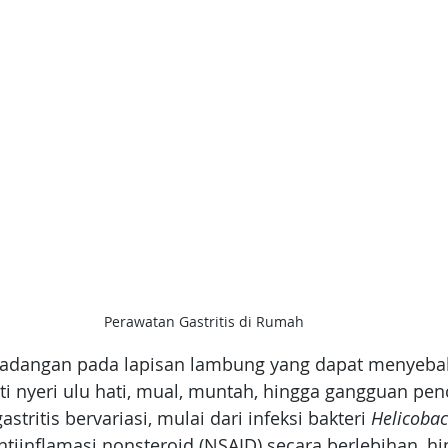
Perawatan Gastritis di Rumah
eradangan pada lapisan lambung yang dapat menyebab
ti nyeri ulu hati, mual, muntah, hingga gangguan pen
stritis bervariasi, mulai dari infeksi bakteri 
Helicobac
iinflamasi nonsteroid (NSAID) secara berlebihan, hi