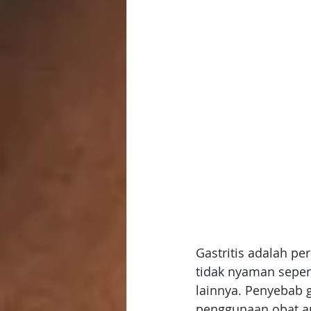
Gastritis adalah p
tidak nyaman seper
lainnya. Penyebab ga
penggunaan obat ant