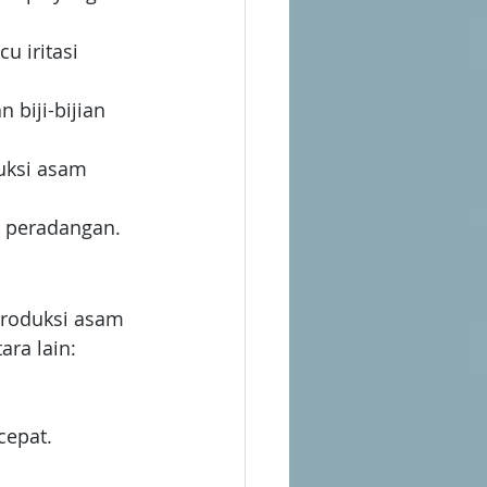
 iritasi 
biji-bijian 
uksi asam 
 peradangan.
produksi asam 
ra lain:
cepat.