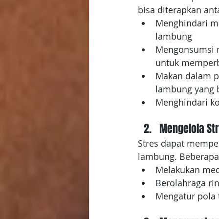
bisa diterapkan anta
Menghindari ma
lambung
Mengonsumsi ma
untuk memperb
Makan dalam po
lambung yang 
Menghindari k
Mengelola St
Stres dapat memper
lambung. Beberapa 
Melakukan medi
Berolahraga rin
Mengatur pola 