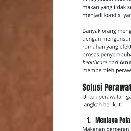
makan yang tidak se
menjadi kondisi ya
Banyak orang mengi
dengan mengonsums
rumahan yang efekt
proses penyembuhan
healthcare
 dari 
Amm
memperoleh perawat
Solusi Perawat
Untuk perawatan ga
langkah berikut:
Menjaga Pola
Makanan berperan b