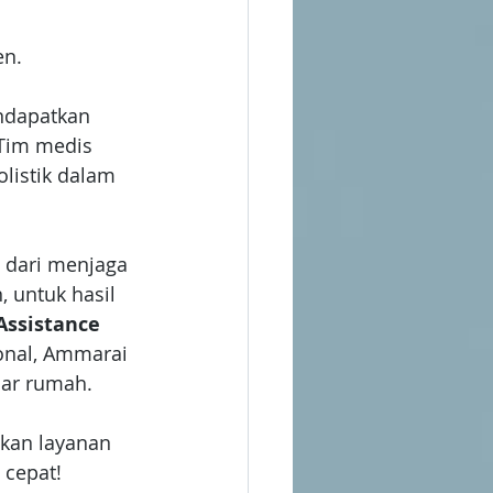
en.
ndapatkan 
Tim medis 
listik dalam 
 dari menjaga 
 untuk hasil 
Assistance
onal, Ammarai 
ar rumah. 
tkan layanan 
cepat! 