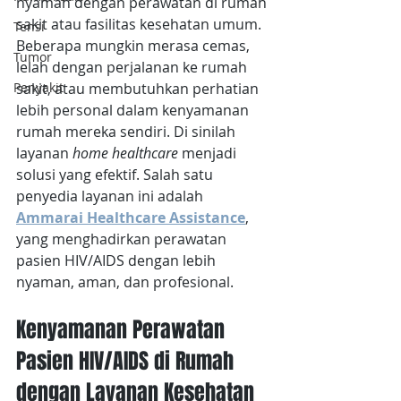
nyaman dengan perawatan di rumah 
sakit atau fasilitas kesehatan umum. 
Tensi
Beberapa mungkin merasa cemas, 
Tumor
lelah dengan perjalanan ke rumah 
sakit, atau membutuhkan perhatian 
Penyakit
lebih personal dalam kenyamanan 
rumah mereka sendiri. Di sinilah 
layanan 
home healthcare
 menjadi 
solusi yang efektif. Salah satu 
penyedia layanan ini adalah 
Ammarai Healthcare Assistance
, 
yang menghadirkan perawatan 
pasien HIV/AIDS dengan lebih 
nyaman, aman, dan profesional.
Kenyamanan Perawatan 
Pasien HIV/AIDS di Rumah 
dengan Layanan Kesehatan 