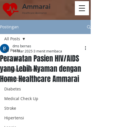
Ammarai
Healthcare Assistance
Postingan
All Posts
dms bernas
All Posts
14 Mar 2025
3 menit membaca
Perawatan Pasien HIV/AIDS
COVID-19
yang Lebih Nyaman dengan
Rehabilitasi Pasien
Home Healthcare Ammarai
Home Care
Diabetes
Medical Check Up
Stroke
Hipertensi