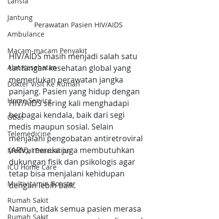
Lansia
Jantung
Perawatan Pasien HIV/AIDS
Ambulance
Macam-macam Penyakit
HIV/AIDS masih menjadi salah satu 
tantangan kesehatan global yang 
Alat Kesehatan
memerlukan perawatan jangka 
Dokter Visit Ke Rumah
panjang. Pasien yang hidup dengan 
Home Service
HIV/AIDS sering kali menghadapi 
berbagai kendala, baik dari segi 
Obat
medis maupun sosial. Selain 
Telemedicine
menjalani pengobatan antiretroviral 
(ARV), mereka juga membutuhkan 
Medical Evacuation
dukungan fisik dan psikologis agar 
ICU Home Care
tetap bisa menjalani kehidupan 
Multivitamin Booster
dengan lebih baik.
Rumah Sakit
Namun, tidak semua pasien merasa 
Rumah Sakit