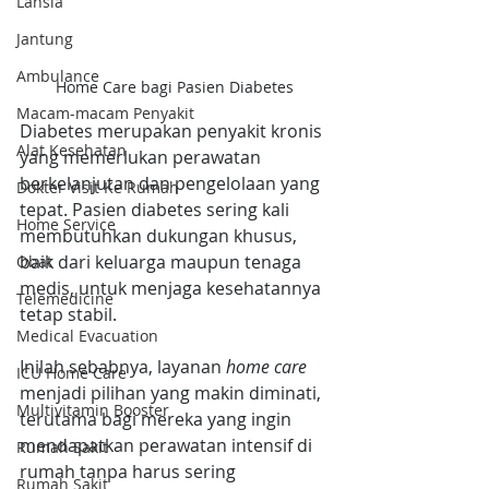
Lansia
Jantung
Ambulance
Home Care bagi Pasien Diabetes
Macam-macam Penyakit
Diabetes merupakan penyakit kronis 
Alat Kesehatan
yang memerlukan perawatan 
berkelanjutan dan pengelolaan yang 
Dokter Visit Ke Rumah
tepat. Pasien diabetes sering kali 
Home Service
membutuhkan dukungan khusus, 
baik dari keluarga maupun tenaga 
Obat
medis, untuk menjaga kesehatannya 
Telemedicine
tetap stabil.
Medical Evacuation
Inilah sebabnya, layanan 
home care
ICU Home Care
menjadi pilihan yang makin diminati, 
Multivitamin Booster
terutama bagi mereka yang ingin 
mendapatkan perawatan intensif di 
Rumah Sakit
rumah tanpa harus sering 
Rumah Sakit