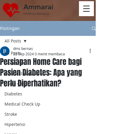
Ammarai
Healthcare Assistance
Postingan
All Posts
dms bernas
All Posts
22 Sep 2024
3 menit membaca
Persiapan Home Care bagi
COVID-19
Pasien Diabetes: Apa yang
Rehabilitasi Pasien
Perlu Diperhatikan?
Home Care
Diabetes
Medical Check Up
Stroke
Hipertensi