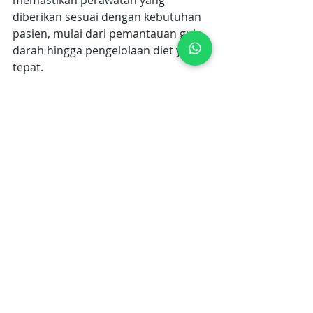
diberikan sesuai dengan kebutuhan 
pasien, mulai dari pemantauan gula 
darah hingga pengelolaan diet yang 
tepat. 
Ammarai juga menyediakan edukasi 
lengkap bagi keluarga untuk 
mendukung proses penyembuhan 
pasien secara optimal. Percayakan 
perawatan pasien diabetes Anda 
kepada
 Ammarai Healthcare 
Assistance
, agar mereka 
mendapatkan perhatian terbaik 
tanpa harus meninggalkan 
kenyamanan rumah. 
Stay positive.
Penulis: Mira Afandy
Editor: Yunita R. Saragi