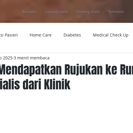
Beranda
Layanan Kami
Tentang Kami
Testimoni
si Pasien
Home Care
Diabetes
Medical Check Up
b 2025
3 menit membaca
ung
Ambulance
Macam-macam Penyakit
Alat Kese
Mendapatkan Rujukan ke R
alis dari Klinik
 Service
Obat
Telemedicine
Medical Evacuation
Sakit
Rumah Sakit
Tensi
Tumor
Penyakit