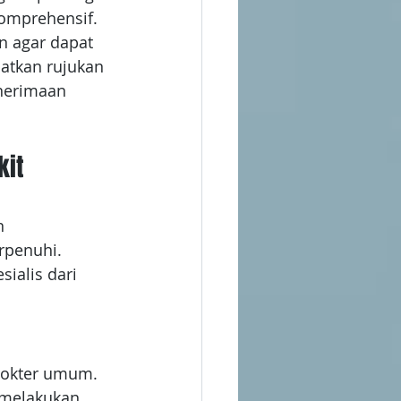
omprehensif. 
n agar dapat 
atkan rujukan 
enerimaan 
it 
n 
rpenuhi. 
ialis dari 
dokter umum. 
 melakukan 