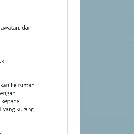
rawatan, dan 
uk 
kan ke rumah 
dengan 
 kepada 
l yang kurang 