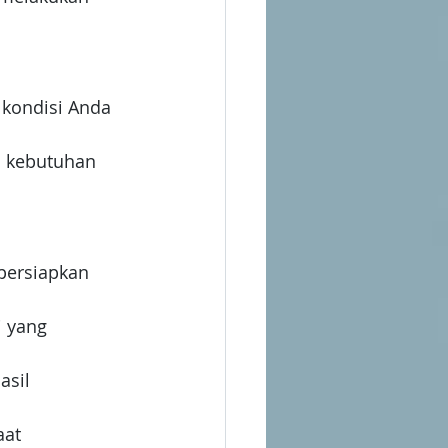
kondisi Anda 
n kebutuhan 
persiapkan 
 yang 
asil 
at 