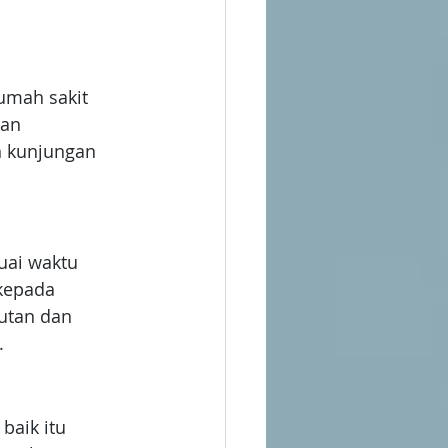
umah sakit 
an 
n kunjungan 
uai waktu 
kepada 
utan dan 
.
baik itu 