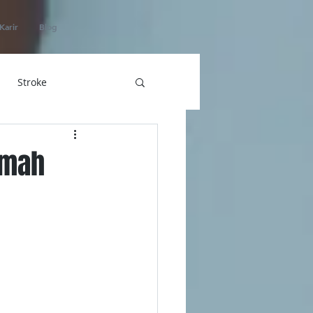
Karir
Blog
Stroke
hatan
umah
ICU Home Care