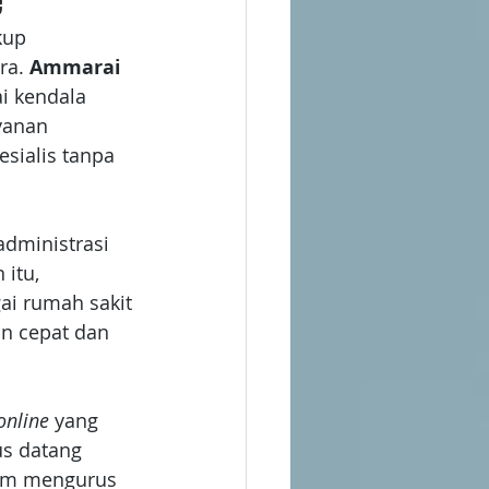
e
kup 
a. 
Ammarai 
i kendala 
yanan 
sialis tanpa 
dministrasi 
itu, 
ai rumah sakit 
n cepat dan 
online
 yang 
s datang 
lam mengurus 