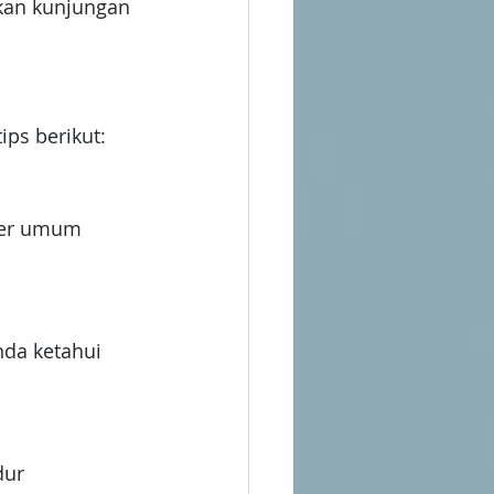
lkan kunjungan 
ips berikut:
ter umum 
nda ketahui 
dur 