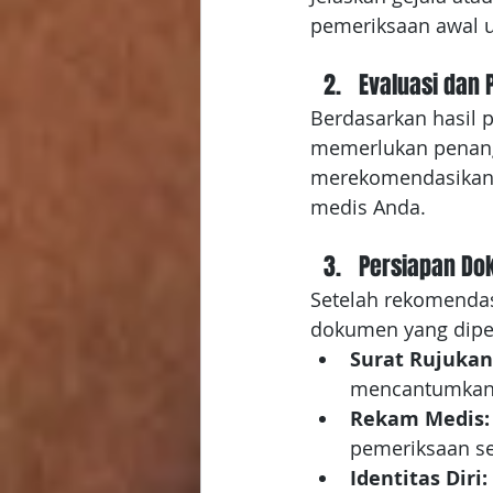
pemeriksaan awal u
Evaluasi dan
Berdasarkan hasil
memerlukan penangan
merekomendasikan r
medis Anda.
Persiapan Do
Setelah rekomendas
dokumen yang diper
Surat Rujukan
mencantumkan d
Rekam Medis:
pemeriksaan se
Identitas Diri: