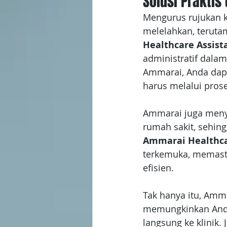
Solusi Prakti
Mengurus rujukan k
melelahkan, terut
Healthcare Assist
administratif dala
Ammarai, Anda dapa
harus melalui prose
Ammarai juga meny
rumah sakit, sehing
Ammarai Healthca
terkemuka, memast
efisien.
Tak hanya itu, Amm
memungkinkan Anda 
langsung ke klinik