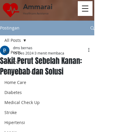
Ammarai
Healthcare Assistance
Postingan
All Posts
dms bernas
All Posts
15 Des 2024
3 menit membaca
Sakit Perut Sebelah Kanan:
COVID-19
Penyebab dan Solusi
Rehabilitasi Pasien
Home Care
Diabetes
Medical Check Up
Stroke
Hipertensi