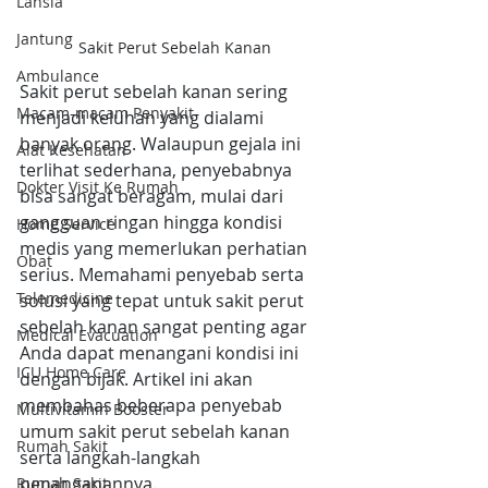
Lansia
Jantung
Sakit Perut Sebelah Kanan
Ambulance
Sakit perut sebelah kanan sering 
Macam-macam Penyakit
menjadi keluhan yang dialami 
banyak orang. Walaupun gejala ini 
Alat Kesehatan
terlihat sederhana, penyebabnya 
Dokter Visit Ke Rumah
bisa sangat beragam, mulai dari 
gangguan ringan hingga kondisi 
Home Service
medis yang memerlukan perhatian 
Obat
serius. Memahami penyebab serta 
Telemedicine
solusi yang tepat untuk sakit perut 
sebelah kanan sangat penting agar 
Medical Evacuation
Anda dapat menangani kondisi ini 
ICU Home Care
dengan bijak. Artikel ini akan 
membahas beberapa penyebab 
Multivitamin Booster
umum sakit perut sebelah kanan 
Rumah Sakit
serta langkah-langkah 
penanganannya.
Rumah Sakit