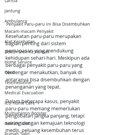
Lansia
Jantung
Ambulance
Penyakit Paru-paru ini Bisa Disembuhkan
Macam-macam Penyakit
Kesehatan paru-paru merupakan 
Alat Kesehatan
bagian penting dari sistem 
pernapasan yang mendukung 
Dokter Visit Ke Rumah
kehidupan sehari-hari. Meskipun ada 
Home Service
berbagai penyakit paru-paru yang 
terdengar menakutkan, banyak di 
Obat
antaranya bisa disembuhkan dengan 
Telemedicine
penanganan yang tepat. 
Medical Evacuation
Dalam beberapa kasus, penyakit 
ICU Home Care
paru-paru memang memerlukan 
Multivitamin Booster
pengobatan jangka panjang, tetapi 
seiring dengan kemajuan teknologi 
Rumah Sakit
medis, peluang kesembuhan terus 
Rumah Sakit