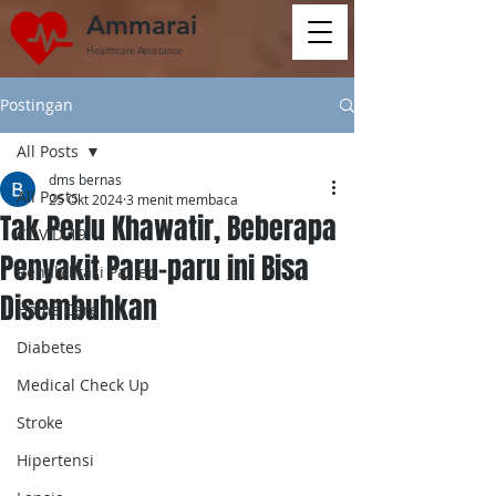
Ammarai
Healthcare Assistance
Postingan
All Posts
dms bernas
All Posts
25 Okt 2024
3 menit membaca
Tak Perlu Khawatir, Beberapa
COVID-19
Penyakit Paru-paru ini Bisa
Rehabilitasi Pasien
Disembuhkan
Home Care
Diabetes
Medical Check Up
Stroke
Hipertensi