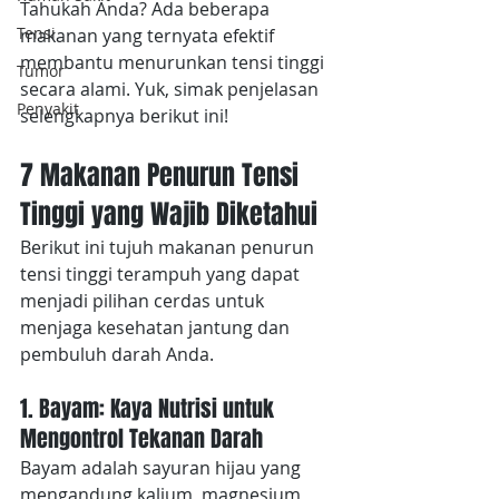
Tahukah Anda? Ada beberapa 
Tensi
makanan yang ternyata efektif 
membantu menurunkan tensi tinggi 
Tumor
secara alami. Yuk, simak penjelasan 
Penyakit
selengkapnya berikut ini!
7 Makanan Penurun Tensi 
Tinggi yang Wajib Diketahui
Berikut ini tujuh makanan penurun 
tensi tinggi terampuh yang dapat 
menjadi pilihan cerdas untuk 
menjaga kesehatan jantung dan 
pembuluh darah Anda. 
1. Bayam: Kaya Nutrisi untuk 
Mengontrol Tekanan Darah
Bayam adalah sayuran hijau yang 
mengandung kalium, magnesium, 