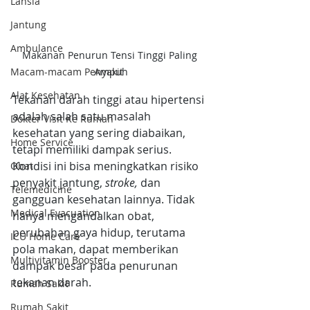
Lansia
Jantung
Ambulance
Makanan Penurun Tensi Tinggi Paling 
Macam-macam Penyakit
Ampuh
Alat Kesehatan
Tekanan darah tinggi atau hipertensi 
adalah salah satu masalah 
Dokter Visit Ke Rumah
kesehatan yang sering diabaikan, 
Home Service
tetapi memiliki dampak serius. 
Kondisi ini bisa meningkatkan risiko 
Obat
penyakit jantung, 
stroke,
 dan 
Telemedicine
gangguan kesehatan lainnya. Tidak 
Medical Evacuation
hanya mengandalkan obat, 
perubahan gaya hidup, terutama 
ICU Home Care
pola makan, dapat memberikan 
Multivitamin Booster
dampak besar pada penurunan 
tekanan darah.
Rumah Sakit
Rumah Sakit