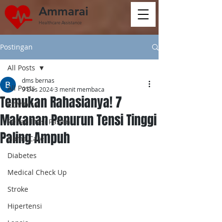
Ammarai
Healthcare Assistance
Postingan
All Posts
dms bernas
All Posts
9 Des 2024
3 menit membaca
Temukan Rahasianya! 7
COVID-19
Makanan Penurun Tensi Tinggi
Rehabilitasi Pasien
Paling Ampuh
Home Care
Diabetes
Medical Check Up
Stroke
Hipertensi