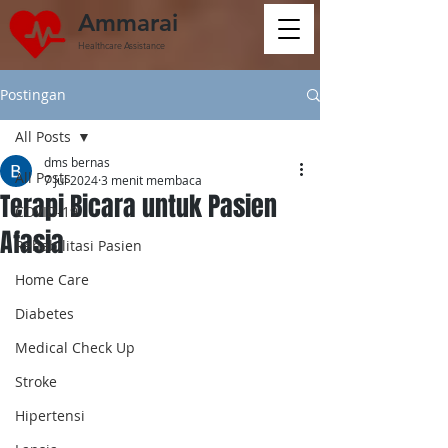
Ammarai
Healthcare Assistance
Postingan
All Posts
dms bernas
All Posts
7 Jul 2024
3 menit membaca
Terapi Bicara untuk Pasien
COVID-19
Afasia
Rehabilitasi Pasien
Home Care
Diabetes
Medical Check Up
Stroke
Hipertensi