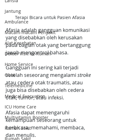
Lansia
Jantung
Terapi Bicara untuk Pasien Afasia
Ambulance
Afasia adalah gangguan komunikasi 
Macam-macam Penyakit
yang disebabkan oleh kerusakan 
Alat Kesehatan
pada bagian otak yang bertanggung 
jawab mengontrol bahasa. 
Dokter Visit Ke Rumah
Home Service
Gangguan ini sering kali terjadi 
setelah seseorang mengalami 
stroke
Obat
atau cedera otak traumatis, atau 
Telemedicine
juga bisa disebabkan oleh cedera 
Medical Evacuation
otak, tumor, atau infeksi.
ICU Home Care
Afasia dapat memengaruhi 
Multivitamin Booster
kemampuan seseorang untuk 
berbicara, memahami, membaca, 
Rumah Sakit
dan menulis. 
Rumah Sakit