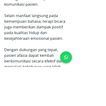
komunikasi pasien. 
Selain manfaat langsung pada 
kemampuan bahasa, terapi bicara 
juga memberikan dampak positif 
pada kualitas hidup dan 
kesejahteraan emosional pasien. 
Dengan dukungan yang tepat, 
pasien afasia dapat kembali 
berkomunikasi secara efektif dan 
menjalani kehidupan yang lebih 
bermakna. Selain itu, ikhtiar 
pendukung lainnya dengan memlilih 
layanan kesehatan unggulan.
Ammarai Healthcare Assistance
menawarkan layanan terapi bicara 