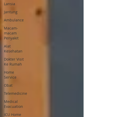
Lansia
Jantung
Ambulance
Macam-
macam
Penyakit
Alat
Kesehatan
Dokter Visit
Ke Rumah
Home
Service
Obat
Telemedicine
Medical
Evacuation
ICU Home