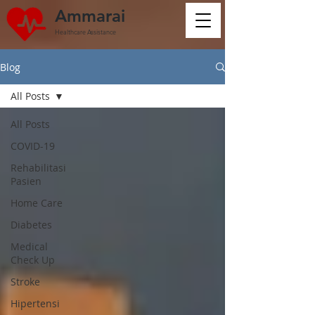
Ammarai
Healthcare Assistance
Blog
All Posts
All Posts
COVID-19
Rehabilitasi
Pasien
Home Care
Diabetes
Medical
Check Up
Stroke
Hipertensi