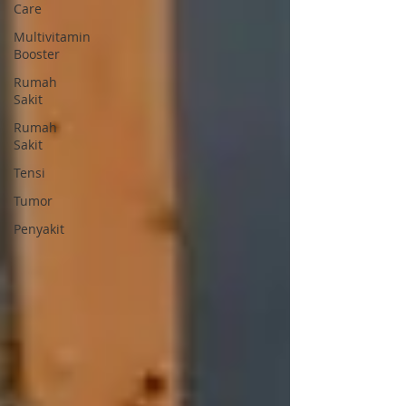
Care
Multivitamin
Booster
Rumah
Sakit
Rumah
Sakit
Tensi
Tumor
Penyakit