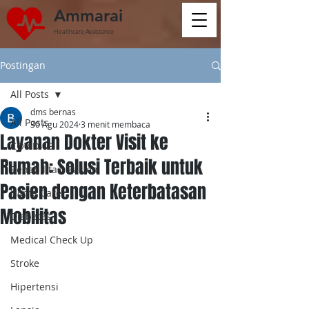
Ammarai
Healthcare Assistance
Postingan
All Posts
dms bernas
All Posts
30 Agu 2024
3 menit membaca
Layanan Dokter Visit ke
COVID-19
Rumah: Solusi Terbaik untuk
Rehabilitasi Pasien
Pasien dengan Keterbatasan
Home Care
Mobilitas
Diabetes
Medical Check Up
Stroke
Hipertensi