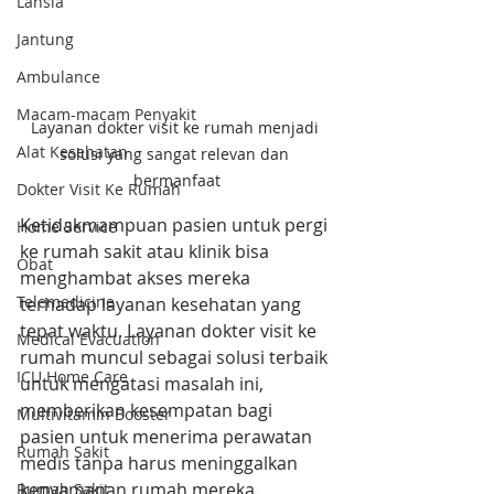
Lansia
Jantung
Ambulance
Macam-macam Penyakit
Layanan dokter visit ke rumah menjadi 
Alat Kesehatan
solusi yang sangat relevan dan 
bermanfaat
Dokter Visit Ke Rumah
Ketidakmampuan pasien untuk pergi 
Home Service
ke rumah sakit atau klinik bisa 
Obat
menghambat akses mereka 
Telemedicine
terhadap layanan kesehatan yang 
tepat waktu. Layanan dokter visit ke 
Medical Evacuation
rumah muncul sebagai solusi terbaik 
ICU Home Care
untuk mengatasi masalah ini, 
memberikan kesempatan bagi 
Multivitamin Booster
pasien untuk menerima perawatan 
Rumah Sakit
medis tanpa harus meninggalkan 
kenyamanan rumah mereka.
Rumah Sakit