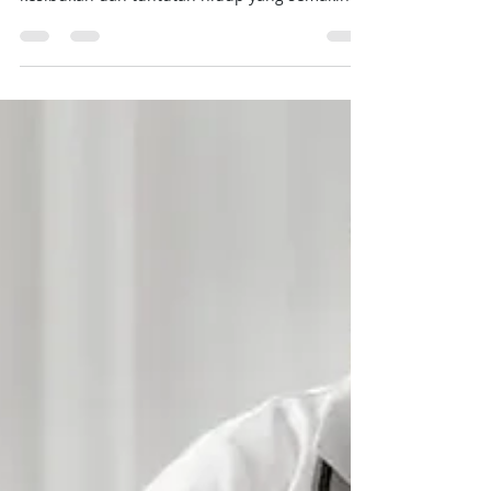
bagi setiap individu, terutama di tengah
kesibukan dan tuntutan hidup yang semakin...