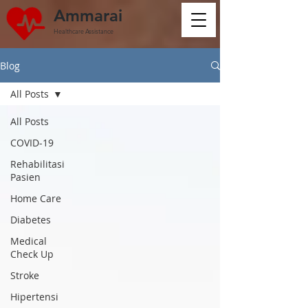
Ammarai
Healthcare Assistance
Blog
All Posts
All Posts
COVID-19
Rehabilitasi
Pasien
Home Care
Diabetes
Medical
Check Up
Stroke
Hipertensi