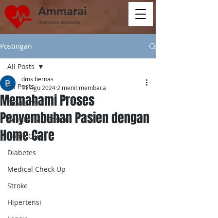
Ammarai
Healthcare Assistance
Postingan
All Posts
dms bernas
All Posts
11 Agu 2024
2 menit membaca
Memahami Proses
COVID-19
Penyembuhan Pasien dengan
Rehabilitasi Pasien
Home Care
Home Care
Diabetes
Medical Check Up
Stroke
Hipertensi