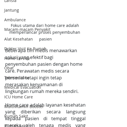
Lansia
Jantung
Ambulance
Fokus utama dari home care adalah 
Macam-macam Penyakit
memperlancar proses penyembuhan 
pasien
Alat Kesehatan
Dokter Visit Ke Rumah
Beberapa tim medis menawarkan 
solusi yang efektif bagi 
Home Service
penyembuhan pasien dengan home 
Obat
care. Perawatan medis secara 
personal tetapi ingin tetap 
Telemedicine
merasakan kenyamanan di 
Medical Evacuation
lingkungan rumah mereka sendiri.
ICU Home Care
Home care adalah layanan kesehatan 
Multivitamin Booster
yang diberikan secara langsung 
Rumah Sakit
kepada pasien di tempat tinggal 
mereka oleh tenaga medis yang 
Rumah Sakit