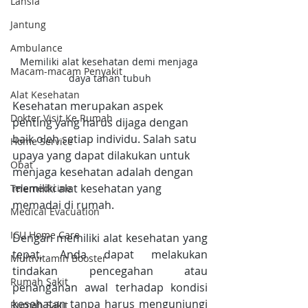
Lansia
Jantung
Ambulance
Memiliki alat kesehatan demi menjaga 
Macam-macam Penyakit
daya tahan tubuh
Alat Kesehatan
Kesehatan merupakan aspek 
Dokter Visit Ke Rumah
penting yang harus dijaga dengan 
baik oleh setiap individu. Salah satu 
Home Service
upaya yang dapat dilakukan untuk 
Obat
menjaga kesehatan adalah dengan 
memiliki alat kesehatan yang 
Telemedicine
memadai di rumah.
Medical Evacuation
ICU Home Care
Dengan memiliki alat kesehatan yang 
tepat, Anda dapat melakukan 
Multivitamin Booster
tindakan pencegahan atau 
Rumah Sakit
penanganan awal terhadap kondisi 
kesehatan tanpa harus mengunjungi 
Rumah Sakit