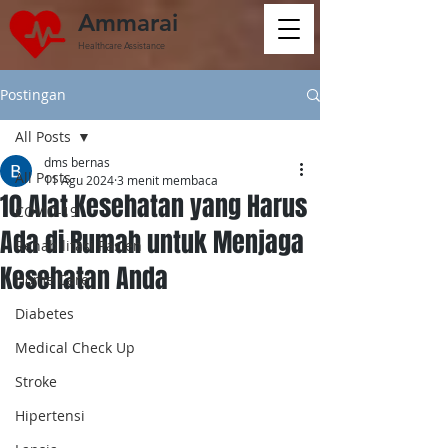
Ammarai
Healthcare Assistance
Postingan
All Posts
dms bernas
All Posts
11 Agu 2024
3 menit membaca
10 Alat Kesehatan yang Harus
COVID-19
Ada di Rumah untuk Menjaga
Rehabilitasi Pasien
Kesehatan Anda
Home Care
Diabetes
Medical Check Up
Stroke
Hipertensi