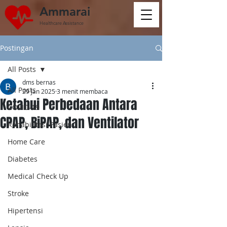
Ammarai
Healthcare Assistance
Postingan
All Posts
dms bernas
All Posts
29 Jan 2025
3 menit membaca
Ketahui Perbedaan Antara
COVID-19
CPAP, BiPAP, dan Ventilator
Rehabilitasi Pasien
Home Care
Diabetes
Medical Check Up
Stroke
Hipertensi