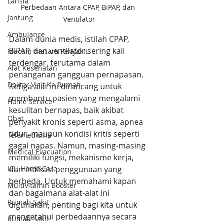
Lansia
Perbedaan Antara CPAP, BiPAP, dan 
Jantung
Ventilator
Ambulance
Dalam dunia medis, istilah CPAP, 
BiPAP, dan ventilator sering kali 
Macam-macam Penyakit
terdengar, terutama dalam 
Alat Kesehatan
penanganan gangguan pernapasan. 
Dokter Visit Ke Rumah
Ketiga alat ini dirancang untuk 
membantu pasien yang mengalami 
Home Service
kesulitan bernapas, baik akibat 
Obat
penyakit kronis seperti asma, apnea 
tidur, maupun kondisi kritis seperti 
Telemedicine
gagal napas. Namun, masing-masing 
Medical Evacuation
memiliki fungsi, mekanisme kerja, 
dan indikasi penggunaan yang 
ICU Home Care
berbeda. Untuk memahami kapan 
Multivitamin Booster
dan bagaimana alat-alat ini 
Rumah Sakit
digunakan, penting bagi kita untuk 
mengetahui perbedaannya secara 
Rumah Sakit