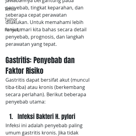
Jawabannya bergantung pada 
penyebab, tingkat keparahan, dan 
Tensi
seberapa cepat perawatan 
Tumor
dilakukan. Untuk memahami lebih 
lanjut, mari kita bahas secara detail 
Penyakit
penyebab, prognosis, dan langkah 
perawatan yang tepat.
Gastritis: Penyebab dan 
Faktor Risiko
Gastritis dapat bersifat akut (muncul 
tiba-tiba) atau kronis (berkembang 
secara perlahan). Berikut beberapa 
penyebab utama:
Infeksi Bakteri H. pylori
Infeksi ini adalah penyebab paling 
umum gastritis kronis. Jika tidak 