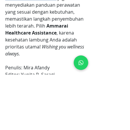
menyediakan panduan perawatan 
yang sesuai dengan kebutuhan, 
memastikan langkah penyembuhan 
lebih terarah. Pilih
 Ammarai 
Healthcare Assistance
, karena 
kesehatan lambung Anda adalah 
prioritas utama! 
Wishing you wellness 
always.
Penulis: Mira Afandy
Editor: Yunita R. Saragi
gastritis
bisakah grastritis sembuh
grastritis sembuh total
Macam-macam Penyakit