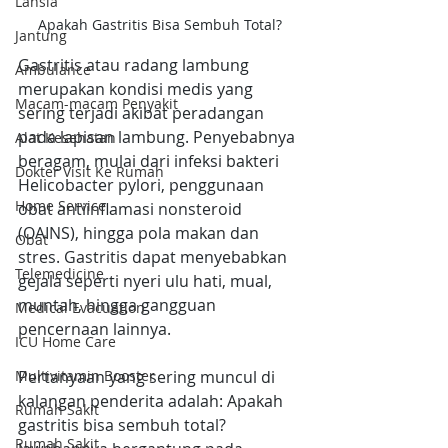
Lansia
Apakah Gastritis Bisa Sembuh Total?
Jantung
Gastritis atau radang lambung 
Ambulance
merupakan kondisi medis yang 
Macam-macam Penyakit
sering terjadi akibat peradangan 
pada lapisan lambung. Penyebabnya 
Alat Kesehatan
beragam, mulai dari infeksi bakteri 
Dokter Visit Ke Rumah
Helicobacter pylori, penggunaan 
Home Service
obat antiinflamasi nonsteroid 
(OAINS), hingga pola makan dan 
Obat
stres. Gastritis dapat menyebabkan 
Telemedicine
gejala seperti nyeri ulu hati, mual, 
muntah, hingga gangguan 
Medical Evacuation
pencernaan lainnya.
ICU Home Care
Pertanyaan yang sering muncul di 
Multivitamin Booster
kalangan penderita adalah: Apakah 
Rumah Sakit
gastritis bisa sembuh total? 
Rumah Sakit