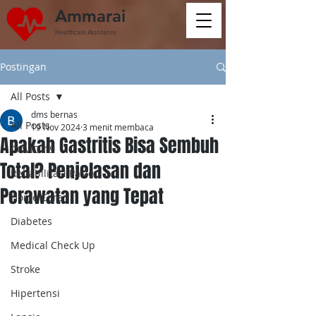
Ammarai
Healthcare Assistance
Postingan
All Posts
dms bernas
All Posts
19 Nov 2024
3 menit membaca
Apakah Gastritis Bisa Sembuh
COVID-19
Total? Penjelasan dan
Rehabilitasi Pasien
Perawatan yang Tepat
Home Care
Diabetes
Medical Check Up
Stroke
Hipertensi