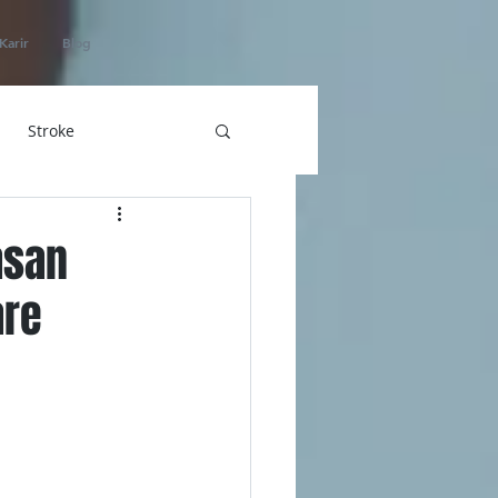
Karir
Blog
Stroke
hatan
asan
are
ICU Home Care