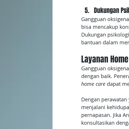
Dukungan Psi
Gangguan oksigena
bisa mencakup kon
Dukungan psikologis
bantuan dalam meng
Layanan Home 
Gangguan oksigenas
dengan baik. Pener
home care
 dapat me
Dengan perawatan 
menjalani kehidup
pernapasan. Jika A
konsultasikan den