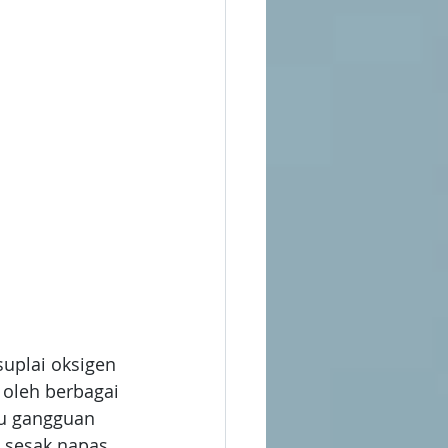
uplai oksigen 
 oleh berbagai 
au gangguan 
sesak napas, 