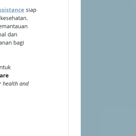
sistance
siap 
kesehatan. 
pemantauan 
al dan 
nan bagi 
ntuk 
are 
r health and 