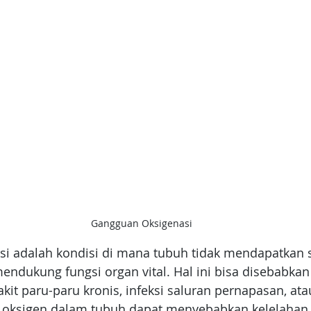
Gangguan Oksigenasi
i adalah kondisi di mana tubuh tidak mendapatkan s
ndukung fungsi organ vital. Hal ini bisa disebabkan
yakit paru-paru kronis, infeksi saluran pernapasan, at
 oksigen dalam tubuh dapat menyebabkan kelelahan, 