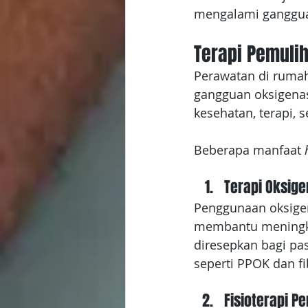
mengalami ganggu
Terapi Pemuli
Perawatan di ruma
gangguan oksigena
kesehatan, terapi,
Beberapa manfaat 
Terapi Oksig
Penggunaan oksigen
membantu meningkat
diresepkan bagi pa
seperti PPOK dan fi
Fisioterapi P