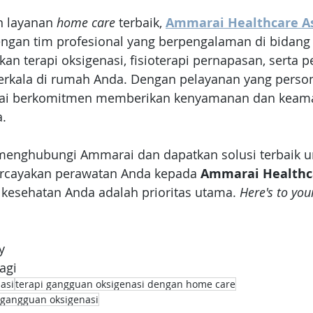
 layanan 
home care
 terbaik,
Ammarai Healthcare As
gan tim profesional yang berpengalaman di bidang 
n terapi oksigenasi, fisioterapi pernapasan, serta 
erkala di rumah Anda. Dengan pelayanan yang person
rai berkomitmen memberikan kenyamanan dan keama
. 
menghubungi Ammarai dan dapatkan solusi terbaik u
ercayakan perawatan Anda kepada
 Ammarai Healthc
 kesehatan Anda adalah prioritas utama. 
Here's to you
y
ragi
asi
terapi gangguan oksigenasi dengan home care
 gangguan oksigenasi