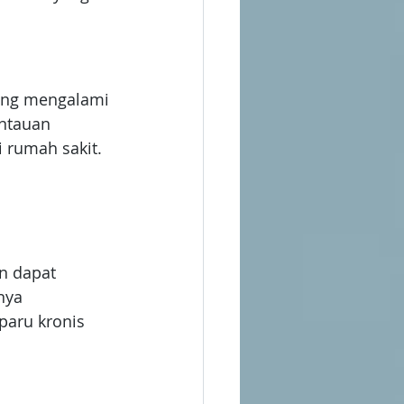
yang mengalami 
ntauan 
 rumah sakit.
n dapat 
nya 
paru kronis 