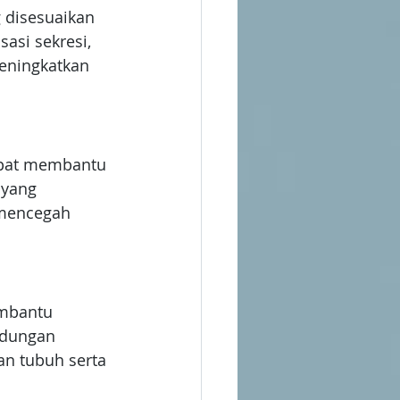
 disesuaikan 
asi sekresi, 
eningkatkan 
apat membantu 
yang 
 mencegah 
mbantu 
dungan 
n tubuh serta 