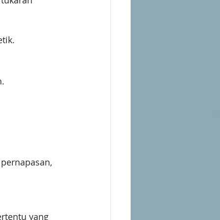
tukaran 
tik.
n.
 pernapasan, 
ertentu yang 