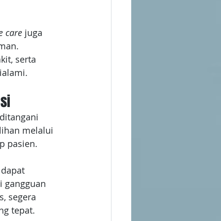
 care
 juga 
man. 
it, serta 
ialami.
si
ditangani 
ihan melalui 
p pasien. 
dapat 
i gangguan 
, segera 
g tepat.