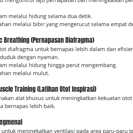
u mengontrol laju pernapasan dan meningkatkan per
lam melalui hidung selama dua detik.
han melalui bibir yang mengerucut selama empat de
c Breathing (Pernapasan Diafragma)
otot diafragma untuk bernapas lebih dalam dan efisie
u duduk dengan nyaman.
lam melalui hidung hingga perut mengembang.
han melalui mulut.
scle Training (Latihan Otot Inspirasi)
nakan alat khusus untuk meningkatkan kekuatan otot
a bernapas lebih baik.
Segmenal
n untuk meningkatkan ventilasi pada area paru-paru t