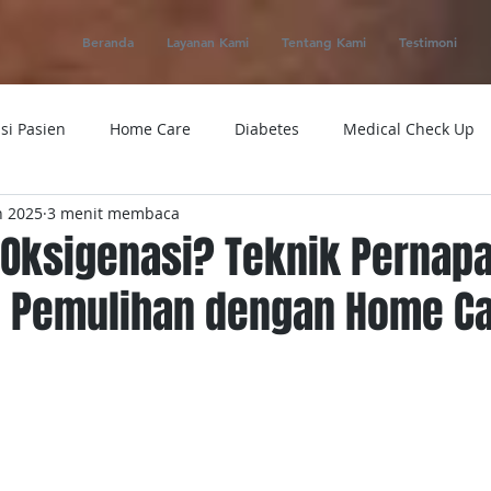
Beranda
Layanan Kami
Tentang Kami
Testimoni
si Pasien
Home Care
Diabetes
Medical Check Up
n 2025
3 menit membaca
ung
Ambulance
Macam-macam Penyakit
Alat Kese
Oksigenasi? Teknik Pernap
i Pemulihan dengan Home C
 Service
Obat
Telemedicine
Medical Evacuation
Sakit
Rumah Sakit
Tensi
Tumor
Penyakit