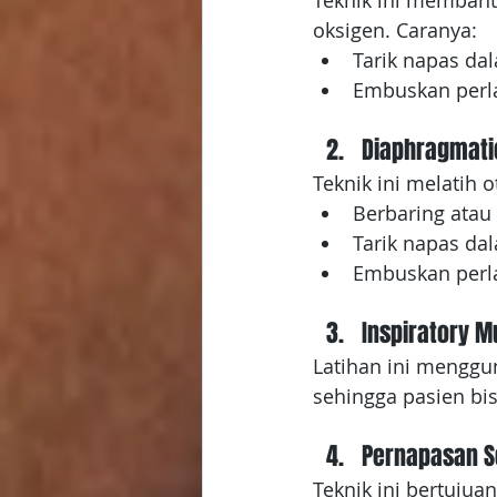
Teknik ini membant
oksigen. Caranya:
Tarik napas da
Embuskan perla
Diaphragmati
Teknik ini melatih 
Berbaring ata
Tarik napas da
Embuskan perla
Inspiratory Mu
Latihan ini menggu
sehingga pasien bis
Pernapasan 
Teknik ini bertujua